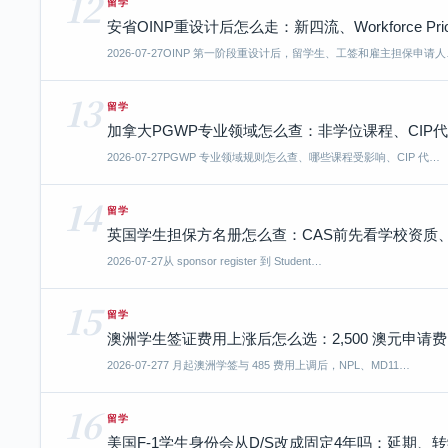
12
留学
安省OINP重设计后怎么走：新四流、Workforce Pr
2026-07-27
OINP 第一阶段重设计后，留学生、工签和雇主担保申请人
13
留学
加拿大PGWP专业领域怎么查：非学位课程、CIP
2026-07-27
PGWP 专业领域规则怎么查、哪些课程受影响、CIP 代…
14
留学
英国学生担保方名册怎么查：CAS前先看学校资质、递签窗
2026-07-27
从 sponsor register 到 Student…
15
留学
澳洲学生签证费用上涨后怎么选：2,500 澳元申请费、
2026-07-27
7 月起澳洲学签与 485 费用上调后，NPL、MD11…
16
留学
美国F-1学生身份会从D/S改成固定4年吗：延期、