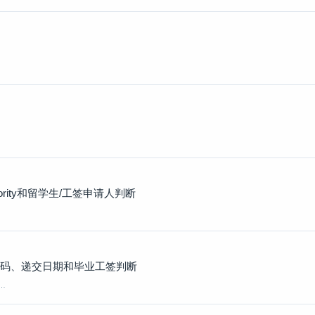
iority和留学生/工签申请人判断
代码、递交日期和毕业工签判断
…