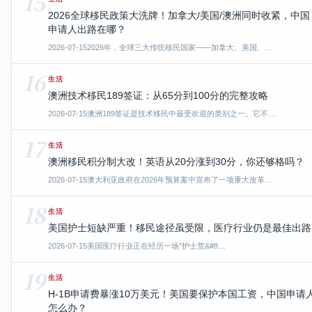
15
2026全球移民政策大洗牌！加拿大/美国/澳洲同时收紧，中国
申请人出路在哪？
2026-07-15
2026年，全球三大传统移民国家——加拿大、美国、…
16
生活
澳洲技术移民189签证：从65分到100分的完整攻略
2026-07-15
澳洲189签证是技术移民中最受欢迎的类别之一。它不…
17
生活
澳洲移民积分制大改！英语从20分涨到30分，你还够格吗？
2026-07-15
澳大利亚政府在2026年预算案中宣布了一项重大改革…
18
生活
美国护士短缺严重！移民途径虽受限，医疗行业仍是最佳出路
2026-07-15
美国医疗行业正在经历一场”护士荒&#8…
19
生活
H-1B申请费暴涨10万美元！美国要保护本国工资，中国申请
怎么办？