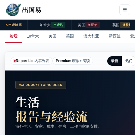
出国易
加拿大
美国
英国
申请脉搏
申请热
签证热
择校热
论坛
加拿大
美国
英国
澳大利亚
新西兰
爱
最新
热门
Report List
内容列表
Premium
筛选 + 阅读
CHUGUOYI TOPIC DESK
生活
报告与经验流
海外生活、安家、成本、住房、工作与家庭安排。