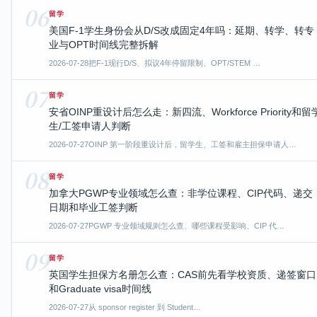
06
留学
美国F-1学生身份会从D/S改成固定4年吗：延期、转学、转专
业与OPT时间线完整拆解
2026-07-28
把F-1现行D/S、拟议4年停留限制、OPT/STEM …
07
留学
安省OINP重设计后怎么走：新四流、Workforce Priority和留
生/工签申请人判断
2026-07-27
OINP 第一阶段重设计后，留学生、工签和雇主担保申请人…
08
留学
加拿大PGWP专业领域怎么查：非学位课程、CIP代码、递交
日期和毕业工签判断
2026-07-27
PGWP 专业领域规则怎么查、哪些课程受影响、CIP 代…
09
留学
英国学生担保方名册怎么查：CAS前先看学校资质、递签窗口
和Graduate visa时间线
2026-07-27
从 sponsor register 到 Student…