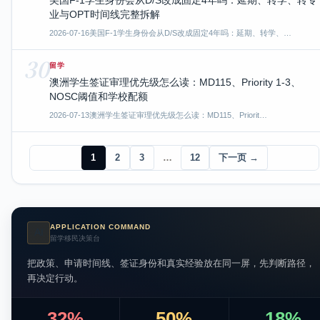
业与OPT时间线完整拆解
2026-07-16
美国F-1学生身份会从D/S改成固定4年吗：延期、转学、…
30
留学
澳洲学生签证审理优先级怎么读：MD115、Priority 1-3、
NOSC阈值和学校配额
2026-07-13
澳洲学生签证审理优先级怎么读：MD115、Priorit…
1
2
3
…
12
下一页 →
APPLICATION COMMAND
AI
留学移民决策台
把政策、申请时间线、签证身份和真实经验放在同一屏，先判断路径，
再决定行动。
32%
50%
18%