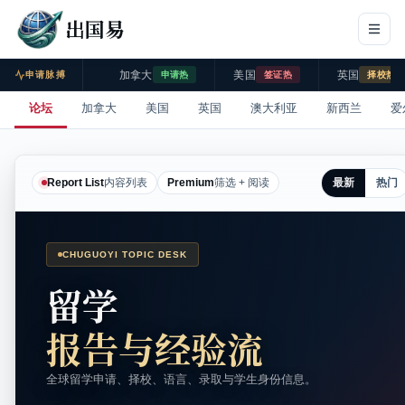
出国易
加拿大
美国
英国
申请脉搏
申请热
签证热
择校热
论坛
加拿大
美国
英国
澳大利亚
新西兰
爱
最新
热门
Report List
内容列表
Premium
筛选 + 阅读
CHUGUOYI TOPIC DESK
留学
报告与经验流
全球留学申请、择校、语言、录取与学生身份信息。