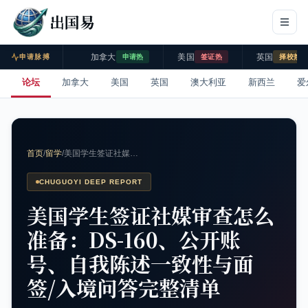
出国易
加拿大
美国
英国
申请脉搏
申请热
签证热
择校热
论坛
加拿大
美国
英国
澳大利亚
新西兰
爱
首页
/
留学
/
美国学生签证社媒…
CHUGUOYI DEEP REPORT
美国学生签证社媒审查怎么
准备：DS-160、公开账
号、自我陈述一致性与面
签/入境问答完整清单