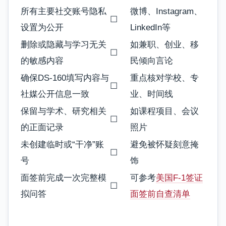
所有主要社交账号隐私
微博、Instagram、
☐
设置为公开
LinkedIn等
删除或隐藏与学习无关
如兼职、创业、移
☐
的敏感内容
民倾向言论
确保DS-160填写内容与
重点核对学校、专
☐
社媒公开信息一致
业、时间线
保留与学术、研究相关
如课程项目、会议
☐
的正面记录
照片
未创建临时或“干净”账
避免被怀疑刻意掩
☐
号
饰
面签前完成一次完整模
可参考
美国F-1签证
☐
拟问答
面签前自查清单