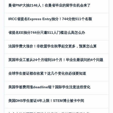
曼省PNP大抽2146人！在曼省毕业的留学生机会来了
IRCC省提名Express Entry抽分！744分抢511个名额
省提名EE抽分744分只邀511人门槛这么高怎么办
法国学费大涨价！非欧盟学生秋季起交更多，预算怎么算
英国毕业工签从24个月缩到18个月！毕业生最该问的4个问题
全球学生签证都在收紧？这几个变化你必须要知道
美国学签费用涨deadline缩？国际学生注意这些变化
美国DHS学生签证4年上限！STEM博士被卡中间