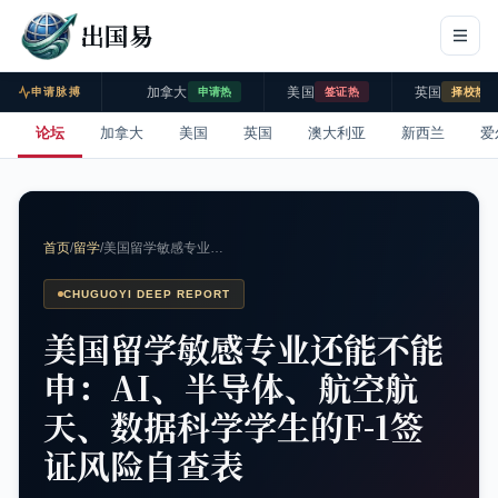
出国易
加拿大
美国
英国
申请脉搏
申请热
签证热
择校热
论坛
加拿大
美国
英国
澳大利亚
新西兰
爱
首页
/
留学
/
美国留学敏感专业…
CHUGUOYI DEEP REPORT
美国留学敏感专业还能不能
申：AI、半导体、航空航
天、数据科学学生的F-1签
证风险自查表