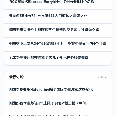
IRCC省提名Express Entry抽分！744分抢511个名额
省提名EE抽分744分只邀511人门槛这么高怎么办
法国学费大涨价！非欧盟学生秋季起交更多，预算怎么算
英国毕业工签从24个月缩到18个月！毕业生最该问的4个问题
全球学生签证都在收紧？这几个变化你必须要知道
最新讨论
更多 →
美国学签费用涨deadline缩？国际学生注意这些变化
美国DHS学生签证4年上限！STEM博士被卡中间