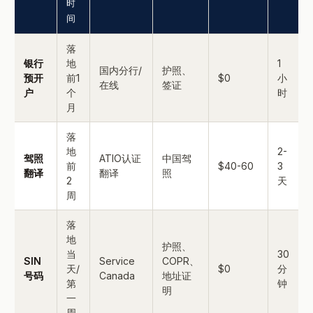
时
间
落
银行
地
1
国内分行/
护照、
预开
前1
$0
小
在线
签证
户
个
时
月
落
地
2-
驾照
ATIO认证
中国驾
前
$40-60
3
翻译
翻译
照
2
天
周
落
地
护照、
当
30
SIN
Service
COPR、
天/
$0
分
号码
Canada
地址证
第
钟
明
一
周