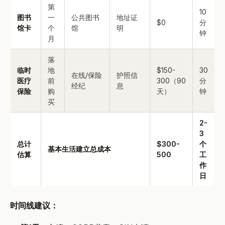
第
10
图书
一
公共图书
地址证
$0
分
馆卡
个
馆
明
钟
月
落
临时
地
$150-
30
在线/保险
护照信
医疗
前
300（90
分
经纪
息
保险
购
天）
钟
买
2-
3
总计
$300-
个
基本生活建立总成本
估算
500
工
作
日
时间线建议：