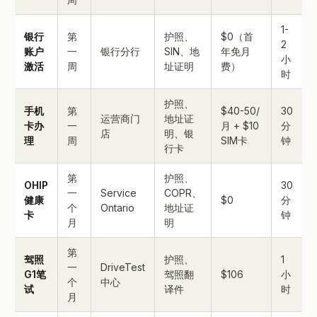
1-
银行
第
护照、
$0（首
2
账户
一
银行分行
SIN、地
年免月
小
激活
周
址证明
费）
时
护照、
手机
第
$40-50/
30
运营商门
地址证
卡办
一
月 + $10
分
店
明、银
理
周
SIM卡
钟
行卡
第
护照、
OHIP
30
一
Service
COPR、
健康
$0
分
个
Ontario
地址证
卡
钟
月
明
第
驾照
护照、
1
一
DriveTest
G1笔
驾照翻
$106
小
个
中心
试
译件
时
月