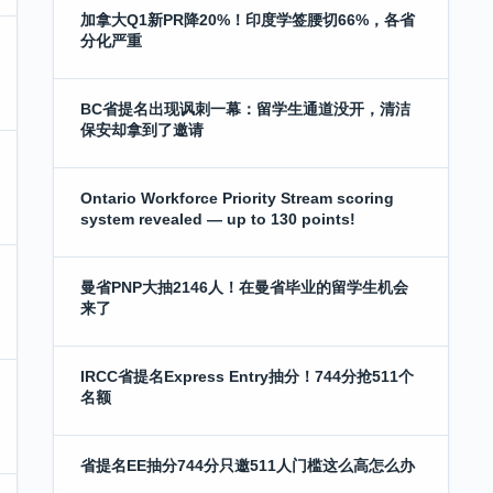
加拿大Q1新PR降20%！印度学签腰切66%，各省
分化严重
BC省提名出现讽刺一幕：留学生通道没开，清洁
保安却拿到了邀请
Ontario Workforce Priority Stream scoring
system revealed — up to 130 points!
曼省PNP大抽2146人！在曼省毕业的留学生机会
来了
IRCC省提名Express Entry抽分！744分抢511个
名额
省提名EE抽分744分只邀511人门槛这么高怎么办