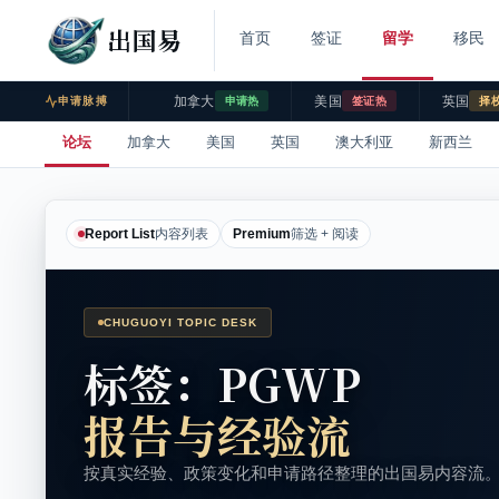
出国易
首页
签证
留学
移民
加拿大
美国
英国
申请脉搏
申请热
签证热
择
论坛
加拿大
美国
英国
澳大利亚
新西兰
Report List
内容列表
Premium
筛选 + 阅读
CHUGUOYI TOPIC DESK
标签：PGWP
报告与经验流
按真实经验、政策变化和申请路径整理的出国易内容流