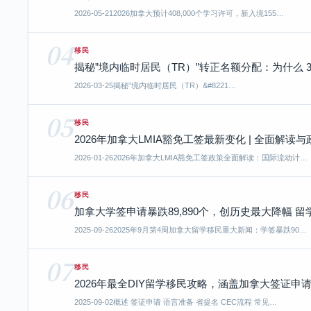
2026-05-21
2026加拿大预计408,000个学习许可，新入境155…
04
移民
揭秘”境内临时居民（TR）”转正名额分配：为什么 
2026-03-25
揭秘”境内临时居民（TR）&#8221…
05
移民
2026年加拿大LMIA豁免工签最新变化 | 全面解读
2026-01-26
2026年加拿大LMIA豁免工签政策全面解读：国际流动计…
06
移民
加拿大学签申请暴跌89,890个，创历史最大降幅 留学
2025-09-26
2025年9月第4周加拿大留学移民重大新闻：学签暴跌90…
07
移民
2026年最全DIY留学移民攻略，涵盖加拿大签证申
2025-09-02
概述 签证申请 语言准备 省提名 CEC流程 常见…