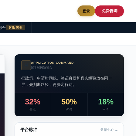
免费咨询
登录
综合
讨论 50%
APPLICATION COMMAND
AI
留学移民决策台
把政策、申请时间线、签证身份和真实经验放在同一
屏，先判断路径，再决定行动。
32%
50%
18%
签证
讨论
申请
平台脉冲
数据中心 →