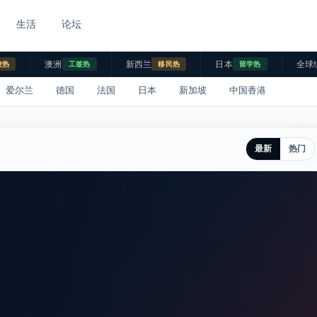
生活
论坛
澳洲
新西兰
日本
全球
校热
工签热
移民热
留学热
爱尔兰
德国
法国
日本
新加坡
中国香港
最新
热门
。