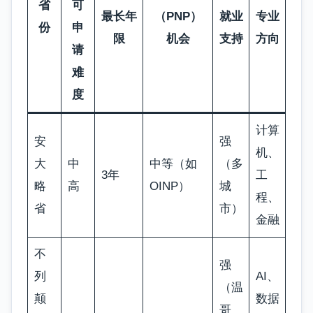
省
可
最长年
（PNP）
就业
专业
份
申
限
机会
支持
方向
请
难
度
计算
安
强
机、
大
中
中等（如
（多
3年
工
略
高
OINP）
城
程、
省
市）
金融
不
强
列
AI、
（温
颠
数据
哥