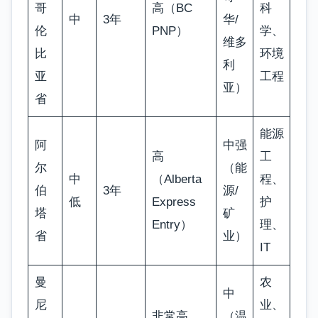
哥
高（BC
科
中
3年
华/
伦
PNP）
学、
维多
比
环境
利
亚
工程
亚）
省
能源
阿
中强
高
工
尔
（能
中
（Alberta
程、
伯
3年
源/
低
Express
护
塔
矿
Entry）
理、
省
业）
IT
曼
农
中
尼
业、
非常高
（温