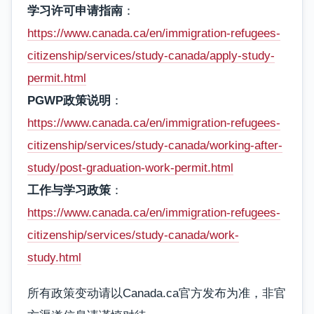
学习许可申请指南
：
https://www.canada.ca/en/immigration-refugees-
citizenship/services/study-canada/apply-study-
permit.html
PGWP政策说明
：
https://www.canada.ca/en/immigration-refugees-
citizenship/services/study-canada/working-after-
study/post-graduation-work-permit.html
工作与学习政策
：
https://www.canada.ca/en/immigration-refugees-
citizenship/services/study-canada/work-
study.html
所有政策变动请以Canada.ca官方发布为准，非官