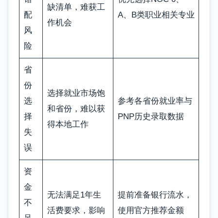
缺清单，难获工
配
A、B类职业相关专业
作机会
风
险
省
份
选择就业市场饱
选
参考各省份就业率与
和省份，难以获
择
PNP历史录取数据
得本地工作
失
误
资
金
无法满足1年生
提前准备银行流水，
不
活费要求，影响
使用官方推荐金额