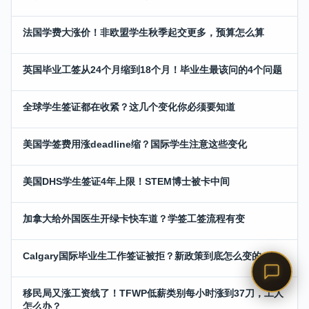
法国学费大涨价！非欧盟学生秋季起交更多，预算怎么算
英国毕业工签从24个月缩到18个月！毕业生最该问的4个问题
全球学生签证都在收紧？这几个变化你必须要知道
美国学签费用涨deadline缩？国际学生注意这些变化
美国DHS学生签证4年上限！STEM博士被卡中间
加拿大给外国医生开绿卡快车道？学签工签流程有变
Calgary国际毕业生工作签证被拒？新政策到底怎么变的
移民局又涨工资线了！TFWP低薪类别每小时涨到37刀，工人
怎么办？