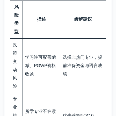
风
险
描述
缓解建议
类
型
政
策
学习许可配额缩
选择非热门专业，提
变
减、PGWP资格
前准备资金与语言成
动
收紧
绩
风
险
专
业
所学专业不在紧
错
优先选择NOC 0、