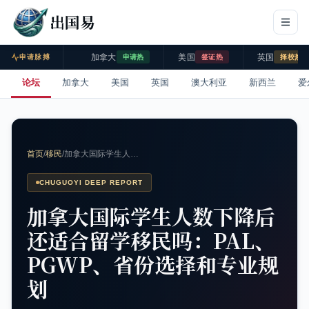
出国易
加拿大
美国
英国
申请脉搏
申请热
签证热
择校热
论坛
加拿大
美国
英国
澳大利亚
新西兰
爱
首页
/
移民
/
加拿大国际学生人…
CHUGUOYI DEEP REPORT
加拿大国际学生人数下降后
还适合留学移民吗：PAL、
PGWP、省份选择和专业规
划