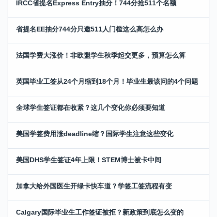
IRCC省提名Express Entry抽分！744分抢511个名额
省提名EE抽分744分只邀511人门槛这么高怎么办
法国学费大涨价！非欧盟学生秋季起交更多，预算怎么算
英国毕业工签从24个月缩到18个月！毕业生最该问的4个问题
全球学生签证都在收紧？这几个变化你必须要知道
美国学签费用涨deadline缩？国际学生注意这些变化
美国DHS学生签证4年上限！STEM博士被卡中间
加拿大给外国医生开绿卡快车道？学签工签流程有变
Calgary国际毕业生工作签证被拒？新政策到底怎么变的