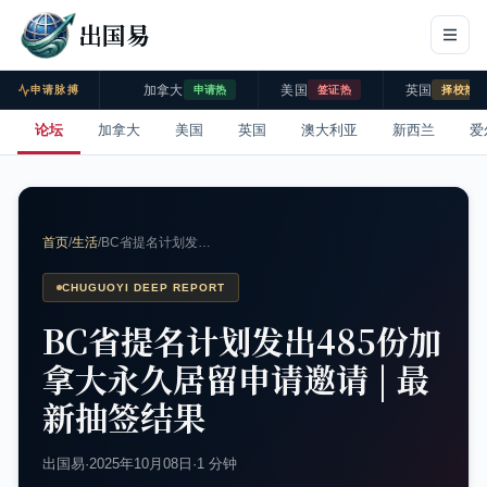
出国易
加拿大
美国
英国
申请脉搏
申请热
签证热
择校热
论坛
加拿大
美国
英国
澳大利亚
新西兰
爱
首页
/
生活
/
BC省提名计划发…
CHUGUOYI DEEP REPORT
BC省提名计划发出485份加
拿大永久居留申请邀请 | 最
新抽签结果
出国易
·
2025年10月08日
·
1 分钟