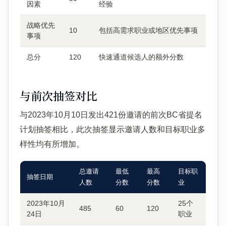
因素
经验
战略优先
10
包括高需求职业或地区优先事项
事项
总分
120
快速通道候选人的额外分数
与前次抽签对比
与2023年10月10日发出421份邀请的前次BC省提名
计划抽签相比，此次抽签显示邀请人数和目标职业多
样性均有所增加。
总邀请
最低
最高
目标职
抽签日期
人数
分数
分数
业
2023年10月
25个
485
60
120
24日
职业