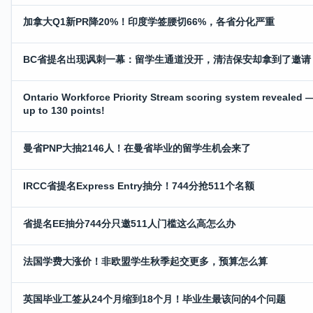
加拿大Q1新PR降20%！印度学签腰切66%，各省分化严重
BC省提名出现讽刺一幕：留学生通道没开，清洁保安却拿到了邀请
Ontario Workforce Priority Stream scoring system revealed 
up to 130 points!
曼省PNP大抽2146人！在曼省毕业的留学生机会来了
IRCC省提名Express Entry抽分！744分抢511个名额
省提名EE抽分744分只邀511人门槛这么高怎么办
法国学费大涨价！非欧盟学生秋季起交更多，预算怎么算
英国毕业工签从24个月缩到18个月！毕业生最该问的4个问题