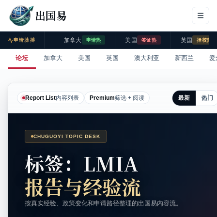
出国易
加拿大
美国
英国
申请脉搏
申请热
签证热
择校热
论坛
加拿大
美国
英国
澳大利亚
新西兰
爱
最新
热门
Report List
内容列表
Premium
筛选 + 阅读
CHUGUOYI TOPIC DESK
标签：LMIA
报告与经验流
按真实经验、政策变化和申请路径整理的出国易内容流。