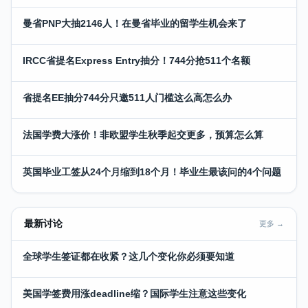
曼省PNP大抽2146人！在曼省毕业的留学生机会来了
IRCC省提名Express Entry抽分！744分抢511个名额
省提名EE抽分744分只邀511人门槛这么高怎么办
法国学费大涨价！非欧盟学生秋季起交更多，预算怎么算
英国毕业工签从24个月缩到18个月！毕业生最该问的4个问题
最新讨论
更多 →
全球学生签证都在收紧？这几个变化你必须要知道
美国学签费用涨deadline缩？国际学生注意这些变化