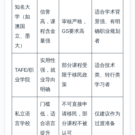
知名大
信誉
适合学术背
学（如
高，课
审核严格，
景强、有明
澳国
程含金
GS要求高
确职业规划
立、墨
量强
者
大）
实用性
部分课程受
适合技术
TAFE/职
强，就
限于移民政
类、转行类
业学院
业导向
策
学习者
明确
门槛
不可直接申
私立语
低，适
请移民，部
仅建议作为
言学校
合语言
分课程不被
过渡准备
提升
认可