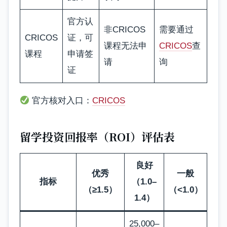
官方认
非CRICOS
需要通过
CRICOS
证，可
课程无法申
CRICOS
查
课程
申请签
请
询
证
官方核对入口：
CRICOS
留学投资回报率（ROI）评估表
良好
优秀
一般
指标
（1.0–
（≥1.5）
（<1.0）
1.4）
25,000–