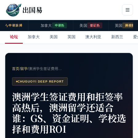
出国易
加拿大
美国
英国
申请脉搏
申请热
签证热
择校热
论坛
加拿大
美国
英国
澳大利亚
新西兰
爱
首页
/
留学
/
澳洲学生签证费用…
CHUGUOYI DEEP REPORT
澳洲学生签证费用和拒签率
高热后，澳洲留学还适合
谁：GS、资金证明、学校选
择和费用ROI