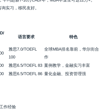
均起薪7-10万CAD/年，MBA毕业生可达12万+。
/咨询实习，移民友好。
D/
语言要求
特色
雅思7.0/TOEFL
全球MBA排名靠前，华尔街合
00
100
作
00
雅思6.5/TOEFL 83
案例教学，金融实习丰富
00
雅思6.5/TOEFL 86
量化金融、投资管理强
5年工作经验