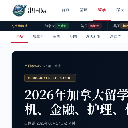
出国易
首页
签证
留学
移民
加拿大
美国
英国
申请脉搏
申请热
签证热
择
论坛
加拿大
美国
英国
澳大利亚
新西兰
首页
/
留学
/
2026年加拿大…
CHUGUOYI DEEP REPORT
2026年加拿大留
机、金融、护理、
出国易
·
2025年08月17日
·
2 分钟