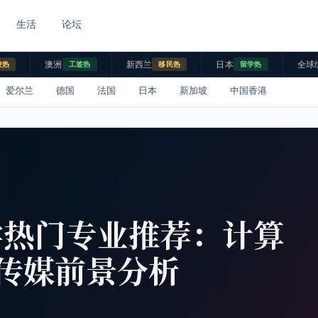
生活
论坛
澳洲
新西兰
日本
全球
校热
工签热
移民热
留学热
爱尔兰
德国
法国
日本
新加坡
中国香港
学热门专业推荐：计算
传媒前景分析