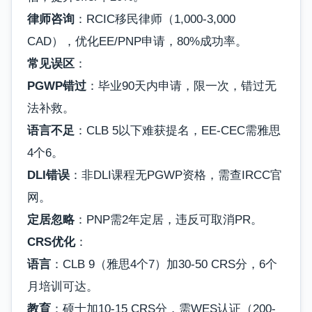
律师咨询
：RCIC移民律师（1,000-3,000
CAD），优化EE/PNP申请，80%成功率。
常见误区
：
PGWP错过
：毕业90天内申请，限一次，错过无
法补救。
语言不足
：CLB 5以下难获提名，EE-CEC需雅思
4个6。
DLI错误
：非DLI课程无PGWP资格，需查IRCC官
网。
定居忽略
：PNP需2年定居，违反可取消PR。
CRS优化
：
语言
：CLB 9（雅思4个7）加30-50 CRS分，6个
月培训可达。
教育
：硕士加10-15 CRS分，需WES认证（200-