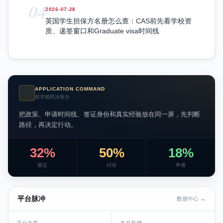
04
2026-07-28
英国学生担保方名册怎么查：CAS前先看学校资
质、递签窗口和Graduate visa时间线
APPLICATION COMMAND
AI
留学移民决策台
把政策、申请时间线、签证身份和真实经验放在同一屏，先判断
路径，再决定行动。
32%
50%
18%
签证
讨论
申请
平台脉冲
数据中心 →
平台文章
本月新增