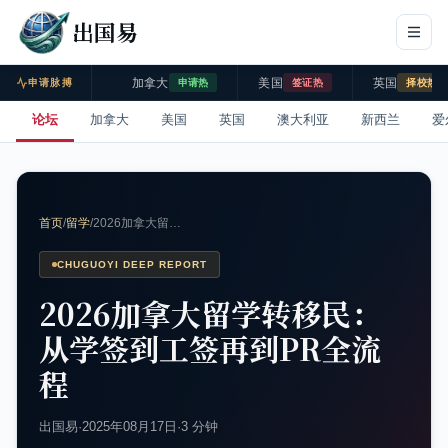
出国易
加拿大
美国
英国
申请脉搏
申请热
签证热
择校热
论坛
加拿大
美国
英国
澳大利亚
新西兰
爱
首页
/
留学
/
2026加拿大留…
CHUGUOYI DEEP REPORT
2026加拿大留学转移民：
从学签到工签再到PR全流
程
出国易
·
2025年08月17日
·
3 分钟