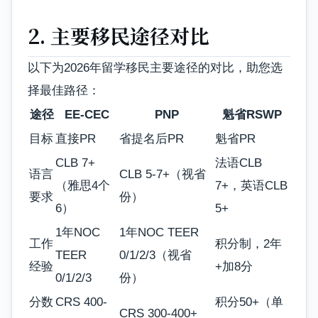
2. 主要移民途径对比
以下为2026年留学移民主要途径的对比，助您选
择最佳路径：
途径
EE-CEC
PNP
魁省RSWP
目标
直接PR
省提名后PR
魁省PR
CLB 7+
法语CLB
语言
CLB 5-7+（视省
（雅思4个
7+，英语CLB
要求
份）
6）
5+
1年NOC
1年NOC TEER
工作
积分制，2年
TEER
0/1/2/3（视省
经验
+加8分
0/1/2/3
份）
分数
CRS 400-
积分50+（单
CRS 300-400+