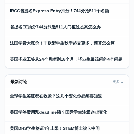
IRCC省提名Express Entry抽分！744分抢511个名额
省提名EE抽分744分只邀511人门槛这么高怎么办
法国学费大涨价！非欧盟学生秋季起交更多，预算怎么算
英国毕业工签从24个月缩到18个月！毕业生最该问的4个问题
最新讨论
更多 →
全球学生签证都在收紧？这几个变化你必须要知道
美国学签费用涨deadline缩？国际学生注意这些变化
美国DHS学生签证4年上限！STEM博士被卡中间