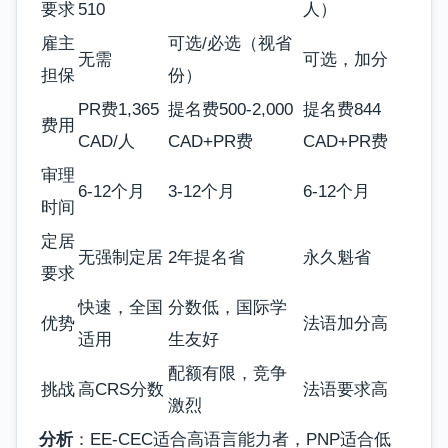
要求
510
人）
雇主
可选/必选（视省
无需
可选，加分
担保
份）
PR费1,365
提名费500-2,000
提名费844
费用
CAD/人
CAD+PR费
CAD+PR费
审理
6-12个月
3-12个月
6-12个月
时间
定居
无强制定居
2年提名省
永久魁省
要求
快速，全国
分数低，国际学
优势
法语加分高
适用
生友好
配额有限，竞争
挑战
高CRS分数
法语要求高
激烈
分析
：EE-CEC适合高语言能力者，PNP适合低