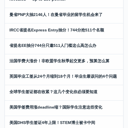
曼省PNP大抽2146人！在曼省毕业的留学生机会来了
IRCC省提名Express Entry抽分！744分抢511个名额
省提名EE抽分744分只邀511人门槛这么高怎么办
法国学费大涨价！非欧盟学生秋季起交更多，预算怎么算
英国毕业工签从24个月缩到18个月！毕业生最该问的4个问题
全球学生签证都在收紧？这几个变化你必须要知道
美国学签费用涨deadline缩？国际学生注意这些变化
美国DHS学生签证4年上限！STEM博士被卡中间