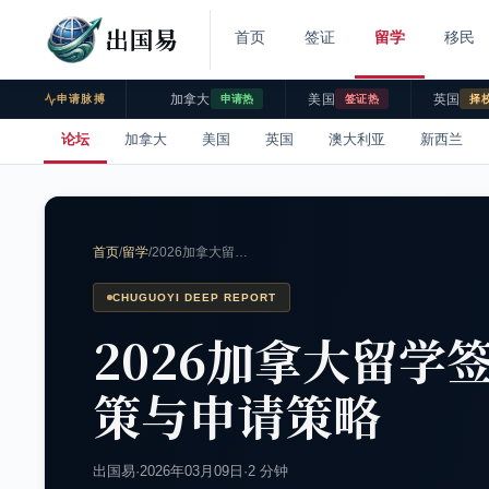
出国易
首页
签证
留学
移民
加拿大
美国
英国
申请脉搏
申请热
签证热
择
论坛
加拿大
美国
英国
澳大利亚
新西兰
首页
/
留学
/
2026加拿大留…
CHUGUOYI DEEP REPORT
2026加拿大留学
策与申请策略
出国易
·
2026年03月09日
·
2 分钟