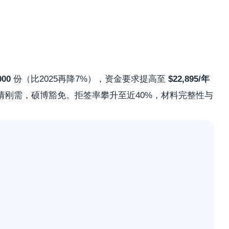
000
份（比2025再降7%），资金要求提高至
$22,895/年
申请刚需，硕博豁免。拒签率攀升至近40%，材料完整性与