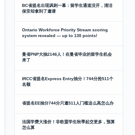
BC省提名出现讽刺一幕：留学生通道没开，清洁
保安却拿到了邀请
Ontario Workforce Priority Stream scoring
system revealed — up to 130 points!
曼省PNP大抽2146人！在曼省毕业的留学生机会
来了
IRCC省提名Express Entry抽分！744分抢511个
名额
省提名EE抽分744分只邀511人门槛这么高怎么办
法国学费大涨价！非欧盟学生秋季起交更多，预算
怎么算