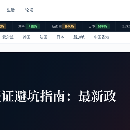
生活
论坛
澳洲
新西兰
日本
全球
校热
工签热
移民热
留学热
爱尔兰
德国
法国
日本
新加坡
中国香港
签证避坑指南：最新政