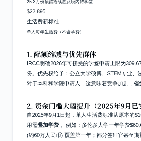
25.3万份预留给续签及境内转学签
$22,895
生活费新标准
单人每年生活费（不含学费）
1. 配额缩减与优先群体
IRCC明确2026年可接受的学签申请上限为309,
份。优先权给予：公立大学硕博、STEM专业
对于本科和学院申请人，这意味着竞争加剧，
省
2. 资金门槛大幅提升（2025年9月
自2025年9月1日起，单人生活费标准从原本的$10
用需
叠加学费
。例如：多伦多大学一年学费$60,000，则
(约60万人民币) 覆盖第一年；部分签证官甚至