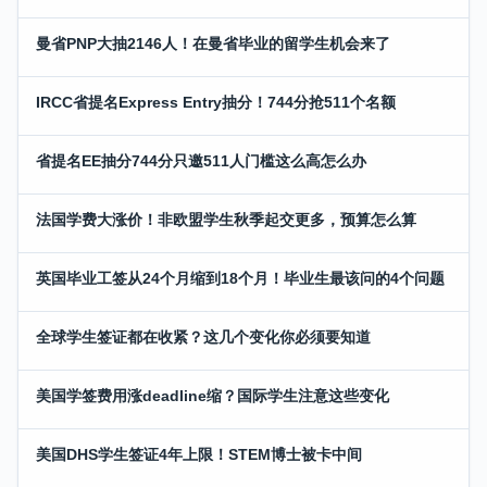
曼省PNP大抽2146人！在曼省毕业的留学生机会来了
IRCC省提名Express Entry抽分！744分抢511个名额
省提名EE抽分744分只邀511人门槛这么高怎么办
法国学费大涨价！非欧盟学生秋季起交更多，预算怎么算
英国毕业工签从24个月缩到18个月！毕业生最该问的4个问题
全球学生签证都在收紧？这几个变化你必须要知道
美国学签费用涨deadline缩？国际学生注意这些变化
美国DHS学生签证4年上限！STEM博士被卡中间