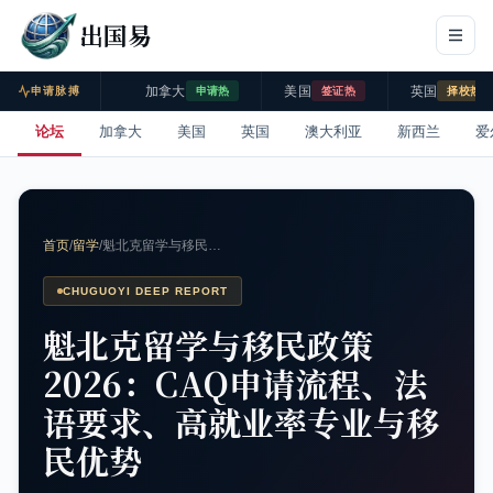
出国易
加拿大
美国
英国
申请脉搏
申请热
签证热
择校热
论坛
加拿大
美国
英国
澳大利亚
新西兰
爱
首页
/
留学
/
魁北克留学与移民…
CHUGUOYI DEEP REPORT
魁北克留学与移民政策
2026：CAQ申请流程、法
语要求、高就业率专业与移
民优势