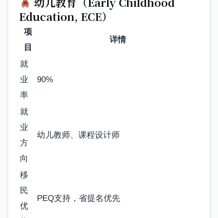
幼儿教育（Early Childhood
Education, ECE）
项
详情
目
就
业
90%
率
就
业
幼儿教师、课程设计师
方
向
移
民
PEQ支持，省提名优先
优