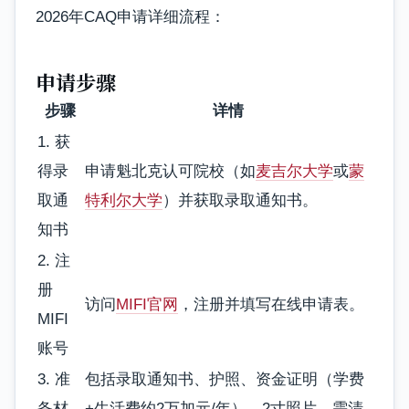
2026年CAQ申请详细流程：
申请步骤
步骤
详情
1. 获
得录
申请魁北克认可院校（如
麦吉尔大学
或
蒙
取通
特利尔大学
）并获取录取通知书。
知书
2. 注
册
访问
MIFI官网
，注册并填写在线申请表。
MIFI
账号
3. 准
包括录取通知书、护照、资金证明（学费
备材
+生活费约2万加元/年）、2寸照片，需清