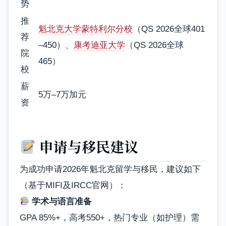
势
推
魁北克大学蒙特利尔分校
（QS 2026全球401
荐
–450）、
康考迪亚大学
（QS 2026全球
院
465）
校
薪
5万–7万加元
资
申请与移民建议
为成功申请2026年魁北克留学与移民，建议如下
（基于MIFI及IRCC官网）：
学术与语言准备
GPA 85%+，高考550+，热门专业（如护理）需