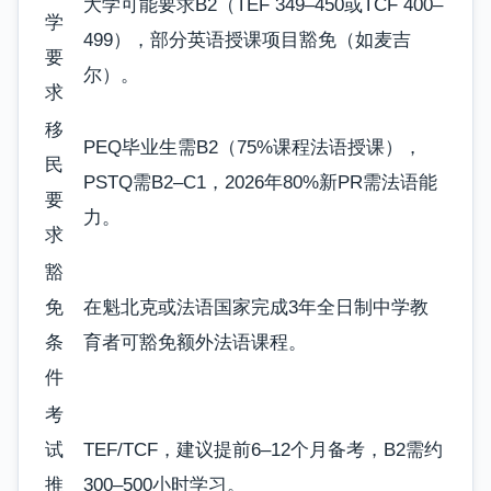
大学可能要求B2（TEF 349–450或TCF 400–
学
499），部分英语授课项目豁免（如麦吉
要
尔）。
求
移
PEQ毕业生需B2（75%课程法语授课），
民
PSTQ需B2–C1，2026年80%新PR需法语能
要
力。
求
豁
免
在魁北克或法语国家完成3年全日制中学教
条
育者可豁免额外法语课程。
件
考
试
TEF/TCF，建议提前6–12个月备考，B2需约
推
300–500小时学习。