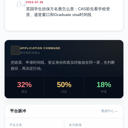
04
2026-07-28
英国学生担保方名册怎么查：CAS前先看学校资
质、递签窗口和Graduate visa时间线
APPLICATION COMMAND
AI
留学移民决策台
把政策、申请时间线、签证身份和真实经验放在同一屏，先判断
路径，再决定行动。
32%
50%
18%
签证
讨论
申请
平台脉冲
数据中心 →
平台文章
本月新增