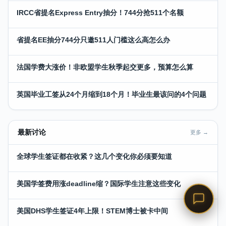
IRCC省提名Express Entry抽分！744分抢511个名额
省提名EE抽分744分只邀511人门槛这么高怎么办
法国学费大涨价！非欧盟学生秋季起交更多，预算怎么算
英国毕业工签从24个月缩到18个月！毕业生最该问的4个问题
最新讨论
更多 →
全球学生签证都在收紧？这几个变化你必须要知道
美国学签费用涨deadline缩？国际学生注意这些变化
美国DHS学生签证4年上限！STEM博士被卡中间