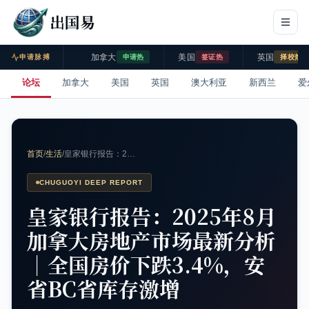
出国易
加拿大
美国
英国
申请脉搏
申请热
签证热
择校热
论坛
加拿大
美国
英国
澳大利亚
新西兰
爱
首页
/
生活
/
皇家银行报告：2…
CHUGUOYI DEEP REPORT
皇家银行报告：2025年8月
加拿大房地产市场最新分析
｜全国房价下跌3.4%，安
省BC省库存激增