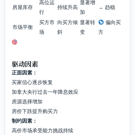
高位运
显著增
房屋库存
持续升高
→ 趋稳
行
加
买方市
向买方倾
显著转
偏向买
市场平衡
场
斜
变
方
驱动因素
正面因素：
买家信心逐步恢复
加拿大央行过去一年降息效应
房源选择增加
房价下跌提升购买力
制约因素：
高价市场承受能力挑战持续