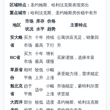
区域特点：
圣约翰斯、哈利法克斯表现突出
重点城市：
哈利法克斯、圣约翰斯房价稳中有升
市场
库存
价格
地区
主要特点
状况
水平
趋势
安大略
买方
十年
持续
公寓供应充足，销量回
省
市场
最高
下行
升
买方
十年
增长
BC省
买家谨慎，选择丰富
市场
最高
缓慢
草原省
相对
较低
小幅
承受能力强，需求稳定
份
平衡
上升
上涨
魁北克
趋于
小幅
市场稳定，蒙特利尔需
适中
省
平衡
上涨
求坚挺
大西洋
部分
较低
适度
圣约翰斯、哈利法克斯