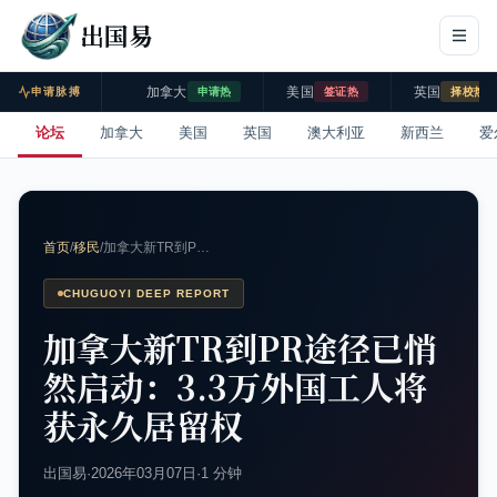
出国易
加拿大
美国
英国
申请脉搏
申请热
签证热
择校热
论坛
加拿大
美国
英国
澳大利亚
新西兰
爱
首页
/
移民
/
加拿大新TR到P…
CHUGUOYI DEEP REPORT
加拿大新TR到PR途径已悄
然启动：3.3万外国工人将
获永久居留权
出国易
·
2026年03月07日
·
1 分钟