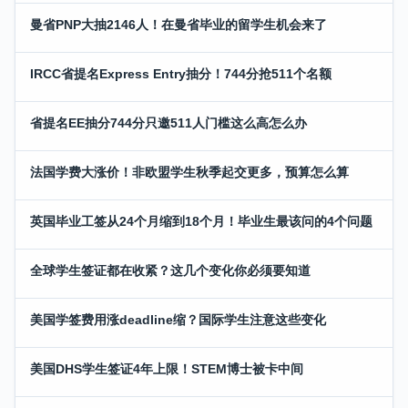
曼省PNP大抽2146人！在曼省毕业的留学生机会来了
IRCC省提名Express Entry抽分！744分抢511个名额
省提名EE抽分744分只邀511人门槛这么高怎么办
法国学费大涨价！非欧盟学生秋季起交更多，预算怎么算
英国毕业工签从24个月缩到18个月！毕业生最该问的4个问题
全球学生签证都在收紧？这几个变化你必须要知道
美国学签费用涨deadline缩？国际学生注意这些变化
美国DHS学生签证4年上限！STEM博士被卡中间