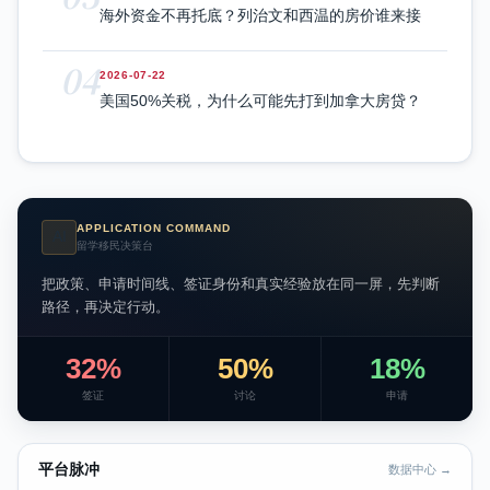
海外资金不再托底？列治文和西温的房价谁来接
04
2026-07-22
美国50%关税，为什么可能先打到加拿大房贷？
APPLICATION COMMAND
AI
留学移民决策台
把政策、申请时间线、签证身份和真实经验放在同一屏，先判断
路径，再决定行动。
32%
50%
18%
签证
讨论
申请
平台脉冲
数据中心 →