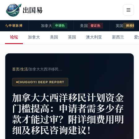
出国易
加拿大
美国
英国
申请脉搏
申请热
签证热
择校热
论坛
加拿大
美国
英国
澳大利亚
新西兰
爱
首页
/
生活
/
加拿大大西洋移民…
CHUGUOYI DEEP REPORT
加拿大大西洋移民计划资金
门槛提高：申请者需多少存
款才能过审？附详细费用明
细及移民咨询建议！