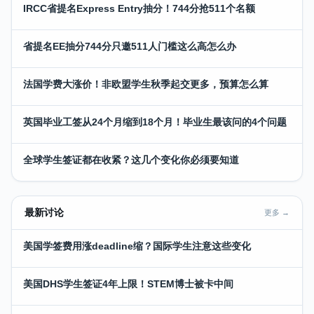
IRCC省提名Express Entry抽分！744分抢511个名额
省提名EE抽分744分只邀511人门槛这么高怎么办
法国学费大涨价！非欧盟学生秋季起交更多，预算怎么算
英国毕业工签从24个月缩到18个月！毕业生最该问的4个问题
全球学生签证都在收紧？这几个变化你必须要知道
最新讨论
更多 →
美国学签费用涨deadline缩？国际学生注意这些变化
美国DHS学生签证4年上限！STEM博士被卡中间