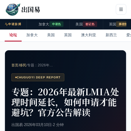
出国易
加拿大
美国
英国
申请脉搏
申请热
签证热
择校热
论坛
加拿大
美国
英国
澳大利亚
新西兰
爱
首页
/
移民
/
专题：2026年…
CHUGUOYI DEEP REPORT
专题：2026年最新LMIA处
理时间延长，如何申请才能
避坑？官方公告解读
出国易
·
2026年03月10日
·
2 分钟