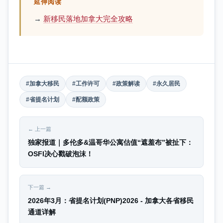
延伸阅读
→
新移民落地加拿大完全攻略
#加拿大移民
#工作许可
#政策解读
#永久居民
#省提名计划
#配额政策
← 上一篇
独家报道｜多伦多&温哥华公寓估值“遮羞布”被扯下：
OSFI决心戳破泡沫！
下一篇 →
2026年3月：省提名计划(PNP)2026 - 加拿大各省移民
通道详解