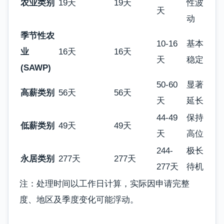
农业类别
19天
19天
性波
天
动
季节性农
10-16
基本
业
16天
16天
天
稳定
(SAWP)
50-60
显著
高薪类别
56天
56天
天
延长
44-49
保持
低薪类别
49天
49天
天
高位
244-
极长
永居类别
277天
277天
277天
待机
注：处理时间以工作日计算，实际因申请完整
度、地区及季度变化可能浮动。