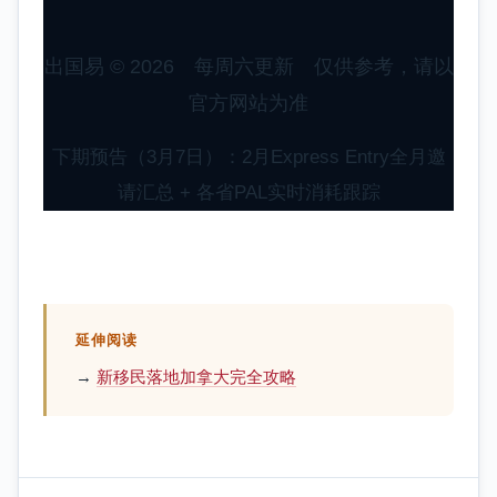
出国易 © 2026 每周六更新 仅供参考，请以
官方网站为准
下期预告（3月7日）：2月Express Entry全月邀
请汇总 + 各省PAL实时消耗跟踪
延伸阅读
→
新移民落地加拿大完全攻略