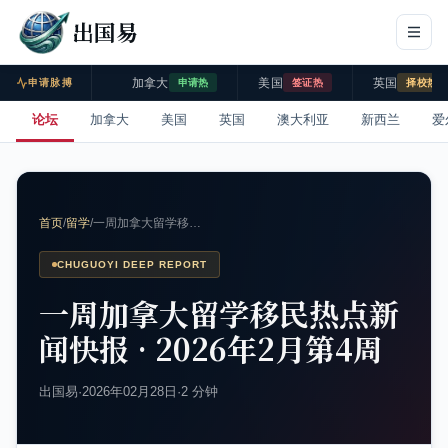
出国易
加拿大
美国
英国
申请脉搏
申请热
签证热
择校热
论坛
加拿大
美国
英国
澳大利亚
新西兰
爱
首页
/
留学
/
一周加拿大留学移…
CHUGUOYI DEEP REPORT
一周加拿大留学移民热点新
闻快报 · 2026年2月第4周
出国易
·
2026年02月28日
·
2 分钟