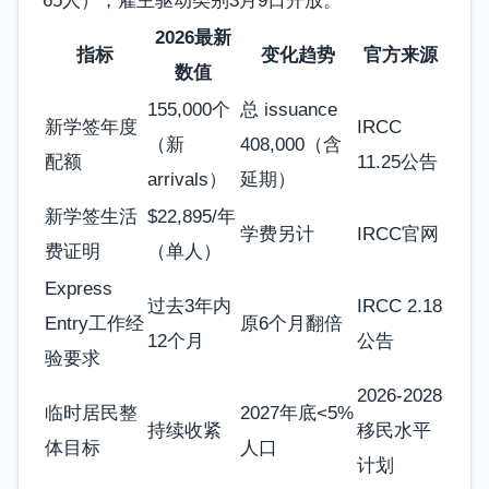
65人），雇主驱动类别3月9日开放。
2026最新
指标
变化趋势
官方来源
数值
155,000个
总 issuance
新学签年度
IRCC
（新
408,000（含
配额
11.25公告
arrivals）
延期）
新学签生活
$22,895/年
学费另计
IRCC官网
费证明
（单人）
Express
过去3年内
IRCC 2.18
Entry工作经
原6个月翻倍
12个月
公告
验要求
2026-2028
临时居民整
2027年底<5%
持续收紧
移民水平
体目标
人口
计划