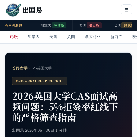
出国易
加拿大
美国
英国
申请脉搏
申请热
签证热
择校热
论坛
加拿大
美国
英国
澳大利亚
新西兰
爱
首页
/
留学
/
2026英国大学…
CHUGUOYI DEEP REPORT
2026英国大学CAS面试高
频问题：5%拒签率红线下
的严格筛查指南
出国易
·
2026年06月06日
·
1 分钟