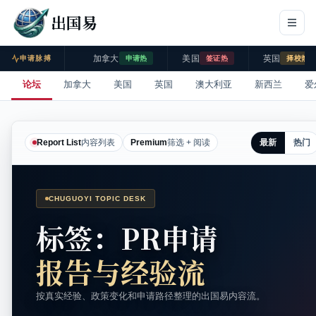
出国易
加拿大
美国
英国
申请脉搏
申请热
签证热
择校热
论坛
加拿大
美国
英国
澳大利亚
新西兰
爱
最新
热门
Report List
内容列表
Premium
筛选 + 阅读
CHUGUOYI TOPIC DESK
标签：PR申请
报告与经验流
按真实经验、政策变化和申请路径整理的出国易内容流。