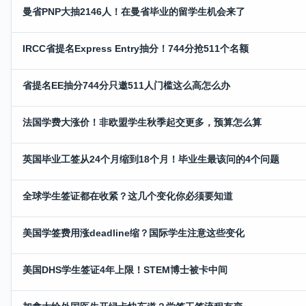
曼省PNP大抽2146人！在曼省毕业的留学生机会来了
IRCC省提名Express Entry抽分！744分抢511个名额
省提名EE抽分744分只邀511人门槛这么高怎么办
法国学费大涨价！非欧盟学生秋季起交更多，预算怎么算
英国毕业工签从24个月缩到18个月！毕业生最该问的4个问题
全球学生签证都在收紧？这几个变化你必须要知道
美国学签费用涨deadline缩？国际学生注意这些变化
美国DHS学生签证4年上限！STEM博士被卡中间