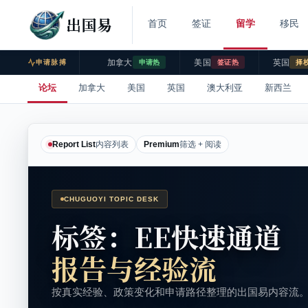
出国易
首页
签证
留学
移民
加拿大
美国
英国
申请脉搏
申请热
签证热
择
论坛
加拿大
美国
英国
澳大利亚
新西兰
Report List
内容列表
Premium
筛选 + 阅读
CHUGUOYI TOPIC DESK
标签：EE快速通道
报告与经验流
按真实经验、政策变化和申请路径整理的出国易内容流