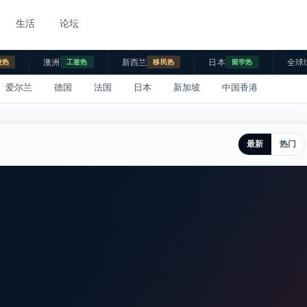
生活
论坛
澳洲
新西兰
日本
全球
校热
工签热
移民热
留学热
爱尔兰
德国
法国
日本
新加坡
中国香港
最新
热门
。