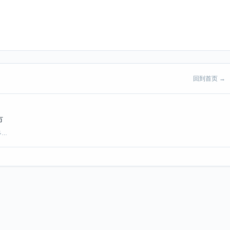
回到首页 →
市
多…