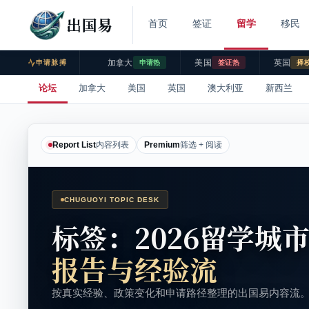
出国易
首页
签证
留学
移民
加拿大
美国
英国
申请脉搏
申请热
签证热
择
论坛
加拿大
美国
英国
澳大利亚
新西兰
Report List
内容列表
Premium
筛选 + 阅读
CHUGUOYI TOPIC DESK
标签：2026留学城
报告与经验流
按真实经验、政策变化和申请路径整理的出国易内容流