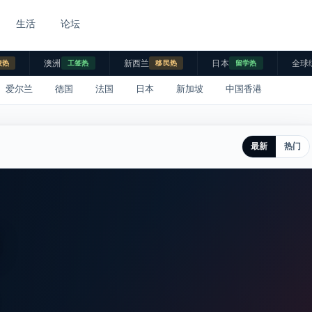
生活
论坛
澳洲
新西兰
日本
全球
校热
工签热
移民热
留学热
爱尔兰
德国
法国
日本
新加坡
中国香港
最新
热门
市
。