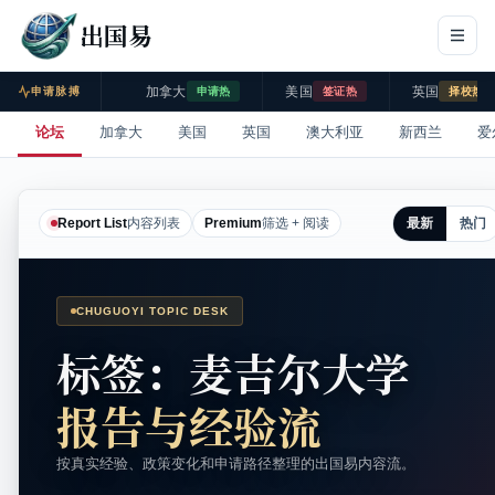
出国易
加拿大
美国
英国
申请脉搏
申请热
签证热
择校热
论坛
加拿大
美国
英国
澳大利亚
新西兰
爱
最新
热门
Report List
内容列表
Premium
筛选 + 阅读
CHUGUOYI TOPIC DESK
标签：麦吉尔大学
报告与经验流
按真实经验、政策变化和申请路径整理的出国易内容流。