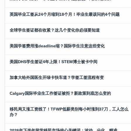
英国毕业工签从24个月缩到18个月！毕业生最该问的4个问题
全球学生签证都在收紧？这几个变化你必须要知道
美国学签费用涨deadline缩？国际学生注意这些变化
美国DHS学生签证4年上限！STEM博士被卡中间
加拿大给外国医生开绿卡快车道？学签工签流程有变
Calgary国际毕业生工作签证被拒？新政策到底怎么变的
移民局又涨工资线了！TFWP低薪类别每小时涨到37刀，工人怎么
办？
2026年下半年留学移民市场核心关键词：波动、分化、精准