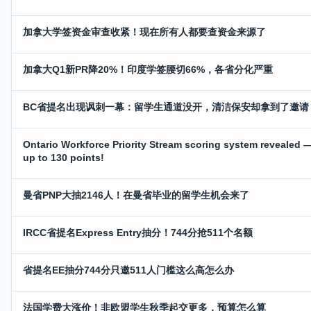
加拿大学签资金审查收紧！现在所有人都要查资金来源了
加拿大Q1新PR降20%！印度学签腰切66%，各省分化严重
BC省提名出现讽刺一幕：留学生通道没开，清洁保安却拿到了邀请
Ontario Workforce Priority Stream scoring system revealed 
up to 130 points!
曼省PNP大抽2146人！在曼省毕业的留学生机会来了
IRCC省提名Express Entry抽分！744分抢511个名额
省提名EE抽分744分只邀511人门槛这么高怎么办
法国学费大涨价！非欧盟学生秋季起交更多，预算怎么算