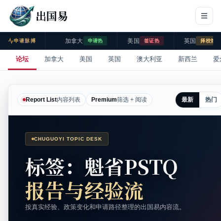
出国易
加拿大
美国
英国
申请脉搏
申请热
签证热
择校热
论坛
加拿大
美国
英国
澳大利亚
新西兰
爱
最新
热门
Report List
内容列表
Premium
筛选 + 阅读
CHUGUOYI TOPIC DESK
标签：魁省PSTQ
报告与经验流
按真实经验、政策变化和申请路径整理的出国易内容流。