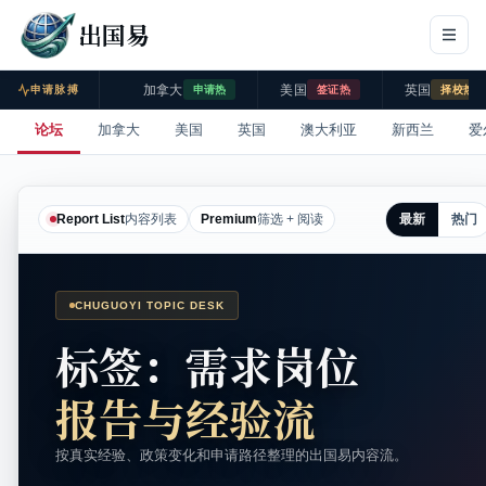
出国易
加拿大
美国
英国
申请脉搏
申请热
签证热
择校热
论坛
加拿大
美国
英国
澳大利亚
新西兰
爱
最新
热门
Report List
内容列表
Premium
筛选 + 阅读
CHUGUOYI TOPIC DESK
标签：需求岗位
报告与经验流
按真实经验、政策变化和申请路径整理的出国易内容流。