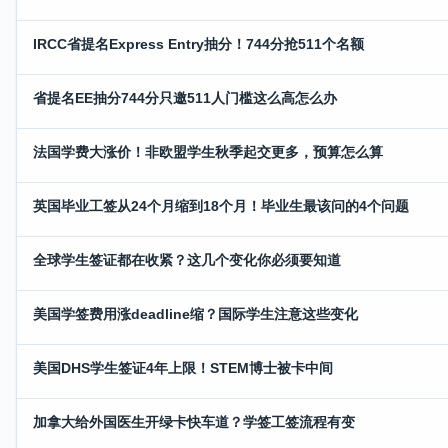
IRCC省提名Express Entry抽分！744分抢511个名额
省提名EE抽分744分只邀511人门槛这么高怎么办
法国学费大涨价！非欧盟学生秋季起交更多，预算怎么算
英国毕业工签从24个月缩到18个月！毕业生最该问的4个问题
全球学生签证都在收紧？这几个变化你必须要知道
美国学签费用涨deadline缩？国际学生注意这些变化
美国DHS学生签证4年上限！STEM博士被卡中间
加拿大给外国医生开绿卡快车道？学签工签流程有变