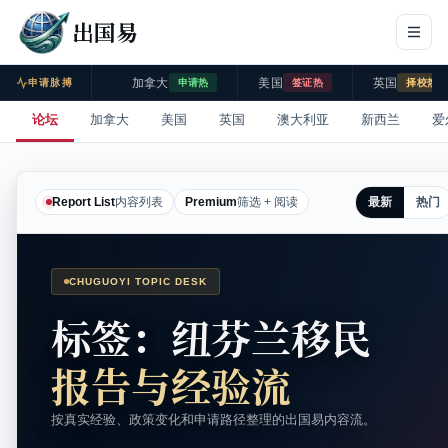
出国易
加拿大
美国
英国
申请脉搏
申请热
签证热
择校热
论坛
加拿大
美国
英国
澳大利亚
新西兰
爱
最新
热门
Report List
内容列表
Premium
筛选 + 阅读
CHUGUOYI TOPIC DESK
标签：纽芬兰移民
报告与经验流
按真实经验、政策变化和申请路径整理的出国易内容流。