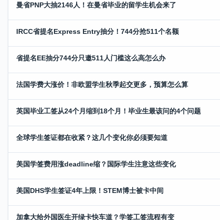
曼省PNP大抽2146人！在曼省毕业的留学生机会来了
IRCC省提名Express Entry抽分！744分抢511个名额
省提名EE抽分744分只邀511人门槛这么高怎么办
法国学费大涨价！非欧盟学生秋季起交更多，预算怎么算
英国毕业工签从24个月缩到18个月！毕业生最该问的4个问题
全球学生签证都在收紧？这几个变化你必须要知道
美国学签费用涨deadline缩？国际学生注意这些变化
美国DHS学生签证4年上限！STEM博士被卡中间
加拿大给外国医生开绿卡快车道？学签工签流程有变