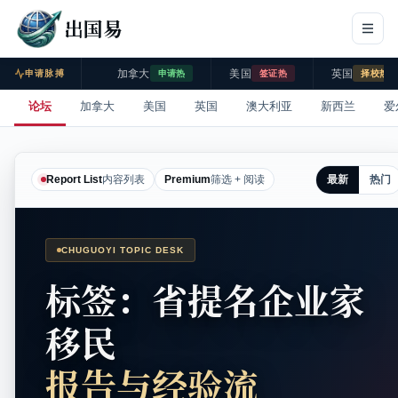
出国易
加拿大
美国
英国
申请脉搏
申请热
签证热
择校热
论坛
加拿大
美国
英国
澳大利亚
新西兰
爱
最新
热门
Report List
内容列表
Premium
筛选 + 阅读
CHUGUOYI TOPIC DESK
标签：省提名企业家
移民
报告与经验流