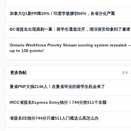
加拿大Q1新PR降20%！印度学签腰切66%，各省分化严重
BC省提名出现讽刺一幕：留学生通道没开，清洁保安却拿到了邀请
Ontario Workforce Priority Stream scoring system revealed 
up to 130 points!
更多热帖
更多 
曼省PNP大抽2146人！在曼省毕业的留学生机会来了
IRCC省提名Express Entry抽分！744分抢511个名额
省提名EE抽分744分只邀511人门槛这么高怎么办