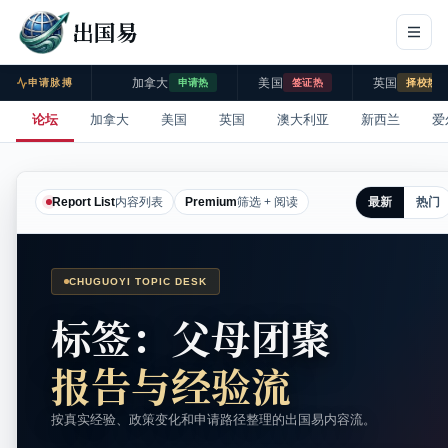
出国易
加拿大
美国
英国
申请脉搏
申请热
签证热
择校热
论坛
加拿大
美国
英国
澳大利亚
新西兰
爱
最新
热门
Report List
内容列表
Premium
筛选 + 阅读
CHUGUOYI TOPIC DESK
标签：父母团聚
报告与经验流
按真实经验、政策变化和申请路径整理的出国易内容流。