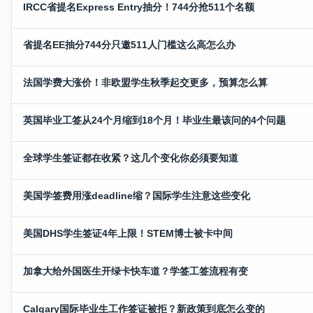
IRCC省提名Express Entry抽分！744分抢511个名额
省提名EE抽分744分只邀511人门槛这么高怎么办
法国学费大涨价！非欧盟学生秋季起交更多，预算怎么算
英国毕业工签从24个月缩到18个月！毕业生最该问的4个问题
全球学生签证都在收紧？这几个变化你必须要知道
美国学签费用涨deadline缩？国际学生注意这些变化
美国DHS学生签证4年上限！STEM博士被卡中间
加拿大给外国医生开绿卡快车道？学签工签流程有变
Calgary国际毕业生工作签证被拒？新政策到底怎么变的