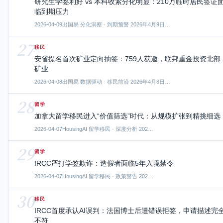
研究生学签利好 vs 本科收紧分化明显：210万临时居民签证
临到期压力
2026-04-09
出国易 分化洞察 · 到期预警 2026年4月9日…
27
移民
安省提名首次矿业定向抽签：759人获邀，联邦重金投资北部
矿业
2026-04-08
出国易 数据驱动 · 移民前沿 2026年4月8日…
28
留学
加拿大留学移民进入“价值筛选”时代：从规模扩张到精挑细选
2026-04-07
HousingAI 留学移民 · 深度分析 202…
29
留学
IRCC严打学签欺诈：造假者面临5年入境禁令
2026-04-07
HousingAI 留学移民 · 政策警告 202…
30
移民
IRCC首度承认AI误判：法国博士后遭错误拒签，申请描述完
不符