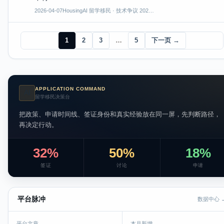
2026-04-07
HousingAI 留学移民 · 技术争议 202…
1
2
3
…
5
下一页 →
APPLICATION COMMAND
AI
留学移民决策台
把政策、申请时间线、签证身份和真实经验放在同一屏，先判断路径，
再决定行动。
32%
50%
18%
签证
讨论
申请
平台脉冲
数据中心 
平台文章
本月新增