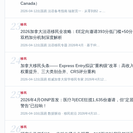
Canada）
2026-04-12
出国易 法语备考指南 辐射页一 · 从零到B2 ←…
23
移民
2026加拿大法语移民全攻略：EE定向邀请393分低门槛+50分
双档加分机制深度解析
2026-04-12
出国易 法语移民专题 2026年4月 · 基于IR…
24
移民
加拿大移民头条—— Express Entry拟议”重构级”改革：高收
权重提升、三大类别合并、CRS评分重构
2026-04-12
出国易 权威加拿大留学移民专家 2026年4月12…
25
移民
2026年4月OINP首发：医疗与ECE狂揽1,635份邀请，但“定
警告”已拉响！
2026-04-10
出国易 数据驱动 · 移民前沿 2026年4月10…
26
移民