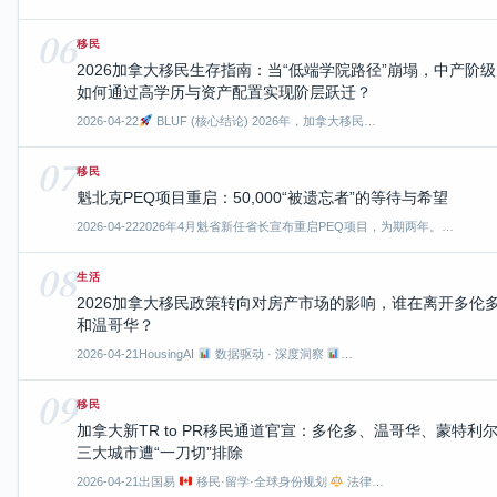
06
移民
2026加拿大移民生存指南：当“低端学院路径”崩塌，中产阶级
如何通过高学历与资产配置实现阶层跃迁？
2026-04-22
BLUF (核心结论) 2026年，加拿大移民…
07
移民
魁北克PEQ项目重启：50,000“被遗忘者”的等待与希望
2026-04-22
2026年4月魁省新任省长宣布重启PEQ项目，为期两年。…
08
生活
2026加拿大移民政策转向对房产市场的影响，谁在离开多伦
和温哥华？
2026-04-21
HousingAI
数据驱动 · 深度洞察
…
09
移民
加拿大新TR to PR移民通道官宣：多伦多、温哥华、蒙特利
三大城市遭“一刀切”排除
2026-04-21
出国易
移民·留学·全球身份规划
法律…