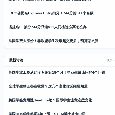
IRCC省提名Express Entry抽分！744分抢511个名额
省提名EE抽分744分只邀511人门槛这么高怎么办
法国学费大涨价！非欧盟学生秋季起交更多，预算怎么算
最新讨论
更多 
英国毕业工签从24个月缩到18个月！毕业生最该问的4个问题
全球学生签证都在收紧？这几个变化你必须要知道
美国学签费用涨deadline缩？国际学生注意这些变化
美国DHS学生签证4年上限！STEM博士被卡中间