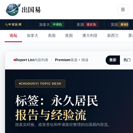
出国易
加拿大
美国
英国
申请脉搏
申请热
签证热
择校热
论坛
加拿大
美国
英国
澳大利亚
新西兰
爱
最新
热门
Report List
内容列表
Premium
筛选 + 阅读
CHUGUOYI TOPIC DESK
标签：永久居民
报告与经验流
按真实经验、政策变化和申请路径整理的出国易内容流。