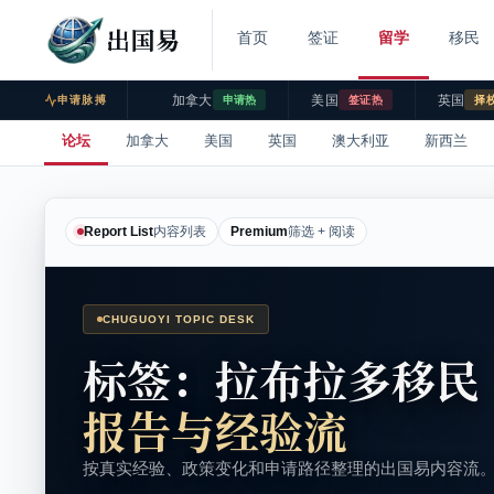
出国易
首页
签证
留学
移民
加拿大
美国
英国
申请脉搏
申请热
签证热
择
论坛
加拿大
美国
英国
澳大利亚
新西兰
Report List
内容列表
Premium
筛选 + 阅读
CHUGUOYI TOPIC DESK
标签：拉布拉多移民
报告与经验流
按真实经验、政策变化和申请路径整理的出国易内容流