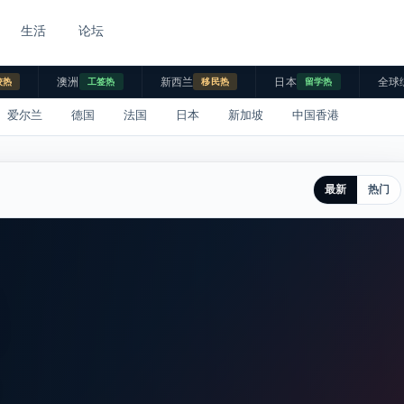
生活
论坛
澳洲
新西兰
日本
全球
校热
工签热
移民热
留学热
爱尔兰
德国
法国
日本
新加坡
中国香港
最新
热门
。