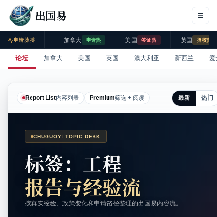
出国易
加拿大
美国
英国
申请脉搏
申请热
签证热
择校热
论坛
加拿大
美国
英国
澳大利亚
新西兰
爱
最新
热门
Report List
内容列表
Premium
筛选 + 阅读
CHUGUOYI TOPIC DESK
标签：工程
报告与经验流
按真实经验、政策变化和申请路径整理的出国易内容流。