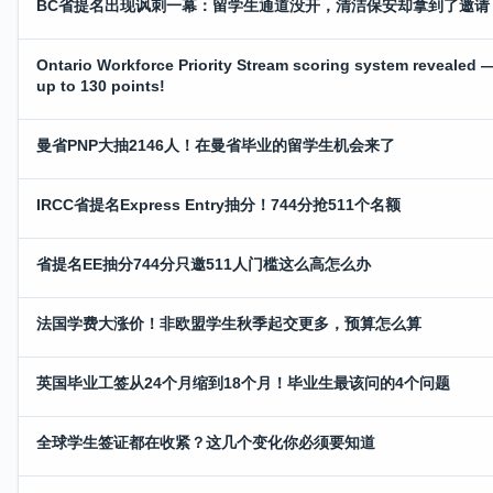
BC省提名出现讽刺一幕：留学生通道没开，清洁保安却拿到了邀请
Ontario Workforce Priority Stream scoring system revealed 
up to 130 points!
曼省PNP大抽2146人！在曼省毕业的留学生机会来了
IRCC省提名Express Entry抽分！744分抢511个名额
省提名EE抽分744分只邀511人门槛这么高怎么办
法国学费大涨价！非欧盟学生秋季起交更多，预算怎么算
英国毕业工签从24个月缩到18个月！毕业生最该问的4个问题
全球学生签证都在收紧？这几个变化你必须要知道