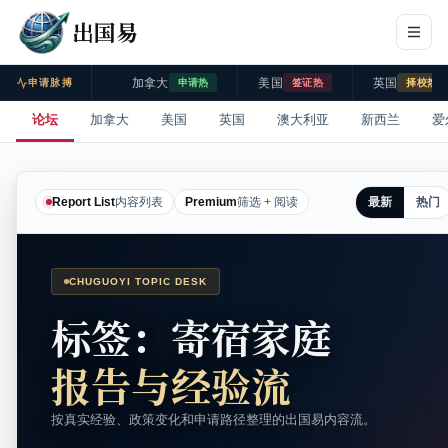
出国易
加拿大
美国
英国
申请脉搏
申请热
签证热
择校热
论坛
加拿大
美国
英国
澳大利亚
新西兰
爱
最新
热门
Report List
内容列表
Premium
筛选 + 阅读
CHUGUOYI TOPIC DESK
标签：寄宿家庭
报告与经验流
按真实经验、政策变化和申请路径整理的出国易内容流。