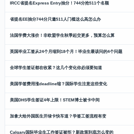
IRCC省提名Express Entry抽分！744分抢511个名额
省提名EE抽分744分只邀511人门槛这么高怎么办
法国学费大涨价！非欧盟学生秋季起交更多，预算怎么算
英国毕业工签从24个月缩到18个月！毕业生最该问的4个问题
全球学生签证都在收紧？这几个变化你必须要知道
美国学签费用涨deadline缩？国际学生注意这些变化
美国DHS学生签证4年上限！STEM博士被卡中间
加拿大给外国医生开绿卡快车道？学签工签流程有变
Calgary国际毕业生工作签证被拒？新政策到底怎么变的