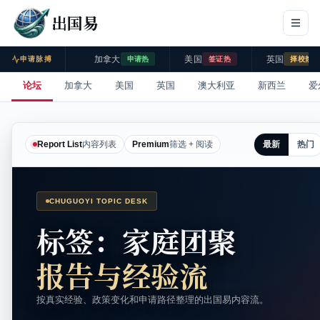
出国易
加拿大
美国
英国
申请脉搏
申请热
签证热
择校热
论坛
加拿大
美国
英国
澳大利亚
新西兰
爱
最新
热门
Report List
内容列表
Premium
筛选 + 阅读
CHUGUOYI TOPIC DESK
标签：家庭团聚
报告与经验流
按真实经验、政策变化和申请路径整理的出国易内容流。