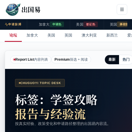
出国易
加拿大
美国
英国
申请脉搏
申请热
签证热
择校热
论坛
加拿大
美国
英国
澳大利亚
新西兰
爱
最新
热门
Report List
内容列表
Premium
筛选 + 阅读
CHUGUOYI TOPIC DESK
标签：学签攻略
报告与经验流
按真实经验、政策变化和申请路径整理的出国易内容流。