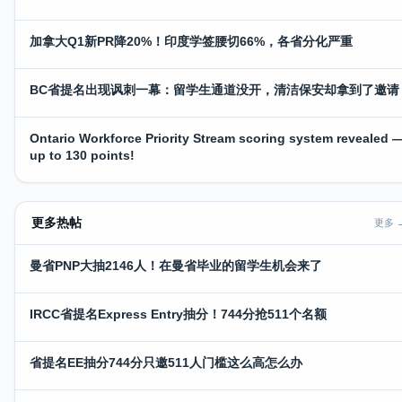
加拿大Q1新PR降20%！印度学签腰切66%，各省分化严重
BC省提名出现讽刺一幕：留学生通道没开，清洁保安却拿到了邀请
Ontario Workforce Priority Stream scoring system revealed 
up to 130 points!
更多热帖
更多 
曼省PNP大抽2146人！在曼省毕业的留学生机会来了
IRCC省提名Express Entry抽分！744分抢511个名额
省提名EE抽分744分只邀511人门槛这么高怎么办