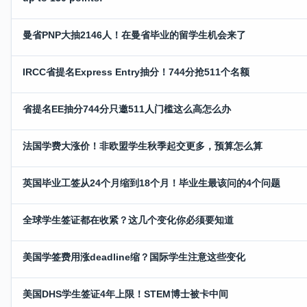
曼省PNP大抽2146人！在曼省毕业的留学生机会来了
IRCC省提名Express Entry抽分！744分抢511个名额
省提名EE抽分744分只邀511人门槛这么高怎么办
法国学费大涨价！非欧盟学生秋季起交更多，预算怎么算
英国毕业工签从24个月缩到18个月！毕业生最该问的4个问题
全球学生签证都在收紧？这几个变化你必须要知道
美国学签费用涨deadline缩？国际学生注意这些变化
美国DHS学生签证4年上限！STEM博士被卡中间