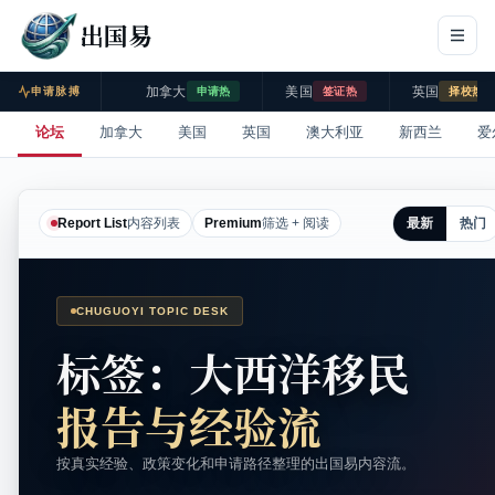
出国易
加拿大
美国
英国
申请脉搏
申请热
签证热
择校热
论坛
加拿大
美国
英国
澳大利亚
新西兰
爱
最新
热门
Report List
内容列表
Premium
筛选 + 阅读
CHUGUOYI TOPIC DESK
标签：大西洋移民
报告与经验流
按真实经验、政策变化和申请路径整理的出国易内容流。