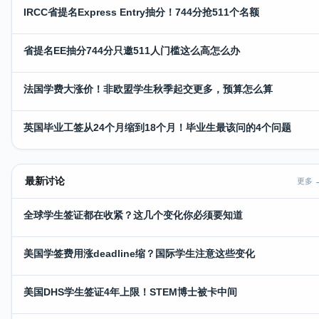
IRCC省提名Express Entry抽分！744分抢511个名额
省提名EE抽分744分只邀511人门槛这么高怎么办
法国学费大涨价！非欧盟学生秋季起交更多，预算怎么算
英国毕业工签从24个月缩到18个月！毕业生最该问的4个问题
最新讨论
更多 
全球学生签证都在收紧？这几个变化你必须要知道
美国学签费用涨deadline缩？国际学生注意这些变化
美国DHS学生签证4年上限！STEM博士被卡中间