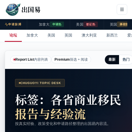
出国易
加拿大
美国
英国
申请脉搏
申请热
签证热
择校热
论坛
加拿大
美国
英国
澳大利亚
新西兰
爱
最新
热门
Report List
内容列表
Premium
筛选 + 阅读
CHUGUOYI TOPIC DESK
标签：各省商业移民
报告与经验流
按真实经验、政策变化和申请路径整理的出国易内容流。