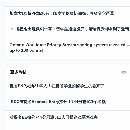
加拿大Q1新PR降20%！印度学签腰切66%，各省分化严重
BC省提名出现讽刺一幕：留学生通道没开，清洁保安却拿到了邀请
Ontario Workforce Priority Stream scoring system revealed 
up to 130 points!
更多热帖
更多 
曼省PNP大抽2146人！在曼省毕业的留学生机会来了
IRCC省提名Express Entry抽分！744分抢511个名额
省提名EE抽分744分只邀511人门槛这么高怎么办