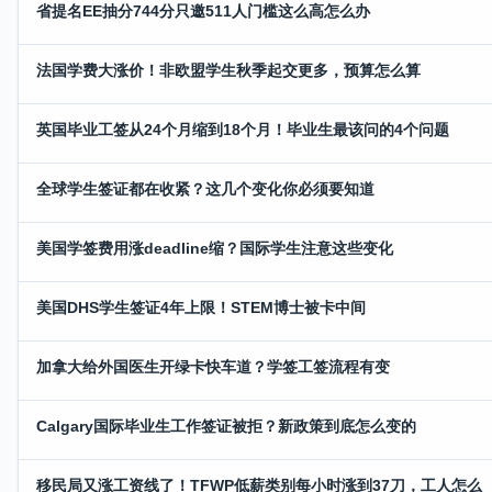
省提名EE抽分744分只邀511人门槛这么高怎么办
法国学费大涨价！非欧盟学生秋季起交更多，预算怎么算
英国毕业工签从24个月缩到18个月！毕业生最该问的4个问题
全球学生签证都在收紧？这几个变化你必须要知道
美国学签费用涨deadline缩？国际学生注意这些变化
美国DHS学生签证4年上限！STEM博士被卡中间
加拿大给外国医生开绿卡快车道？学签工签流程有变
Calgary国际毕业生工作签证被拒？新政策到底怎么变的
移民局又涨工资线了！TFWP低薪类别每小时涨到37刀，工人怎么