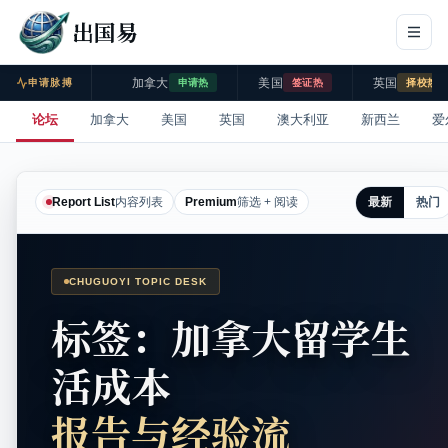
出国易
加拿大
美国
英国
申请脉搏
申请热
签证热
择校热
论坛
加拿大
美国
英国
澳大利亚
新西兰
爱
最新
热门
Report List
内容列表
Premium
筛选 + 阅读
CHUGUOYI TOPIC DESK
标签：加拿大留学生
活成本
报告与经验流