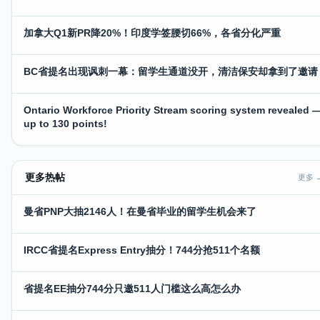
加拿大Q1新PR降20%！印度学签腰切66%，各省分化严重
BC省提名出现讽刺一幕：留学生通道没开，清洁保安却拿到了邀请
Ontario Workforce Priority Stream scoring system revealed 
up to 130 points!
更多热帖
更多 
曼省PNP大抽2146人！在曼省毕业的留学生机会来了
IRCC省提名Express Entry抽分！744分抢511个名额
省提名EE抽分744分只邀511人门槛这么高怎么办