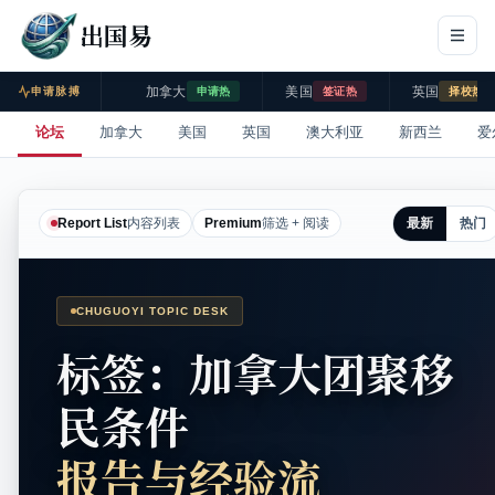
出国易
加拿大
美国
英国
申请脉搏
申请热
签证热
择校热
论坛
加拿大
美国
英国
澳大利亚
新西兰
爱
最新
热门
Report List
内容列表
Premium
筛选 + 阅读
CHUGUOYI TOPIC DESK
标签：加拿大团聚移
民条件
报告与经验流