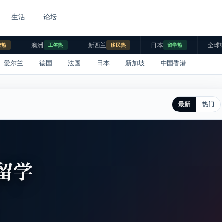
生活
论坛
澳洲
新西兰
日本
全球
校热
工签热
移民热
留学热
爱尔兰
德国
法国
日本
新加坡
中国香港
最新
热门
留学
。