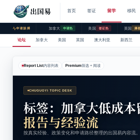
出国易
首页
签证
留学
移民
加拿大
美国
英国
申请脉搏
申请热
签证热
择
论坛
加拿大
美国
英国
澳大利亚
新西兰
Report List
内容列表
Premium
筛选 + 阅读
CHUGUOYI TOPIC DESK
标签：加拿大低成本
报告与经验流
按真实经验、政策变化和申请路径整理的出国易内容流