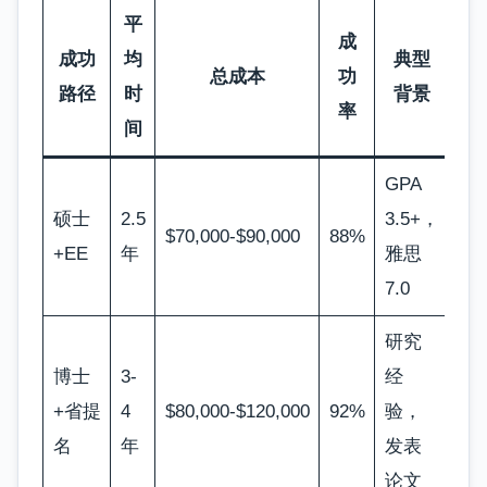
平
成
成功
均
典型
总成本
功
路径
时
背景
率
间
GPA
硕士
2.5
3.5+，
$70,000-$90,000
88%
+EE
年
雅思
7.0
研究
博士
3-
经
+省提
4
$80,000-$120,000
92%
验，
名
年
发表
论文