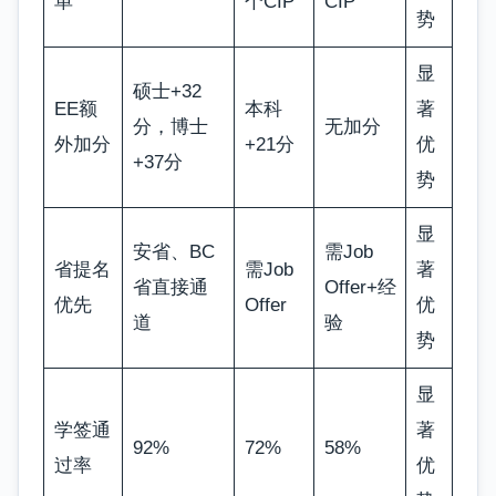
单
个CIP
CIP
势
显
硕士+32
EE额
本科
著
分，博士
无加分
外加分
+21分
优
+37分
势
显
安省、BC
需Job
省提名
需Job
著
省直接通
Offer+经
优先
Offer
优
道
验
势
显
学签通
著
92%
72%
58%
过率
优