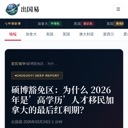
出国易
加拿大
美国
英国
申请脉搏
申请热
签证热
择校热
论坛
加拿大
美国
英国
澳大利亚
新西兰
爱
首页
/
留学
/
硕博豁免区：为什…
CHUGUOYI DEEP REPORT
硕博豁免区：为什么 2026
年是’高学历’人才移民加
拿大的最后红利期？
出国易
·
2026年03月24日
·
1 分钟