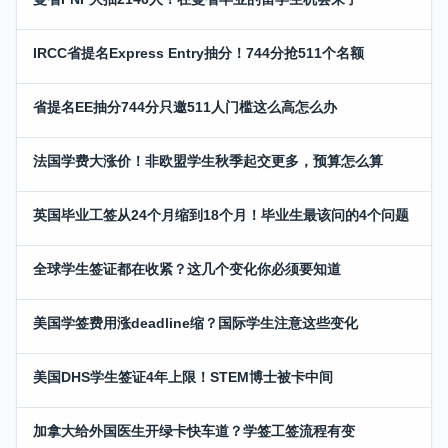
IRCC省提名Express Entry抽分！744分抢511个名额
省提名EE抽分744分只邀511人门槛这么高怎么办
法国学费大涨价！非欧盟学生秋季起交更多，预算怎么算
英国毕业工签从24个月缩到18个月！毕业生最该问的4个问题
全球学生签证都在收紧？这几个变化你必须要知道
美国学签费用涨deadline缩？国际学生注意这些变化
美国DHS学生签证4年上限！STEM博士被卡中间
加拿大给外国医生开绿卡快车道？学签工签流程有变