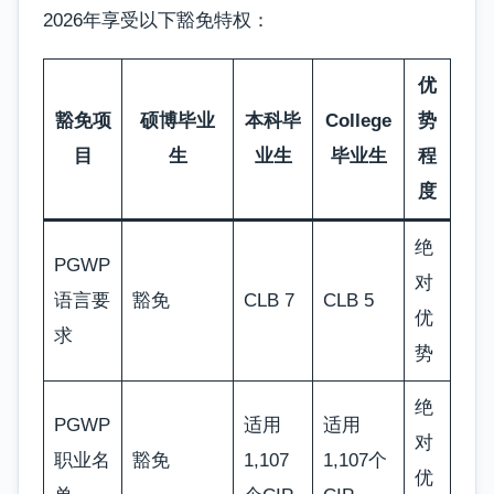
2026年享受以下豁免特权：
优
豁免项
硕博毕业
本科毕
College
势
目
生
业生
毕业生
程
度
绝
PGWP
对
语言要
豁免
CLB 7
CLB 5
优
求
势
绝
PGWP
适用
适用
对
职业名
豁免
1,107
1,107个
优