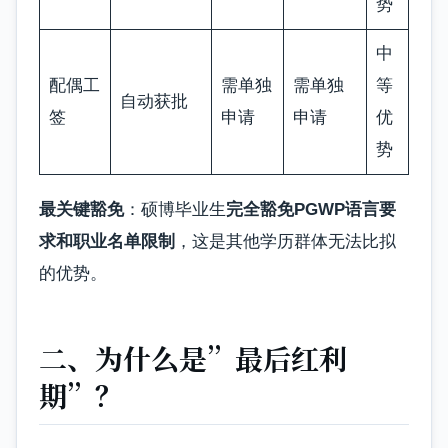
势
中
配偶工
需单独
需单独
等
自动获批
签
申请
申请
优
势
最关键豁免
：硕博毕业生
完全豁免PGWP语言要
求和职业名单限制
，这是其他学历群体无法比拟
的优势。
二、为什么是”最后红利
期”？