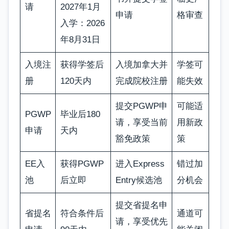
请
2027年1月
申请
格审查
入学：2026
年8月31日
入境注
获得学签后
入境加拿大并
学签可
册
120天内
完成院校注册
能失效
提交PGWP申
可能适
PGWP
毕业后180
请，享受当前
用新政
申请
天内
豁免政策
策
EE入
获得PGWP
进入Express
错过加
池
后立即
Entry候选池
分机会
提交省提名申
省提名
符合条件后
通道可
请，享受优先