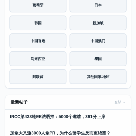
葡萄牙
日本
韩国
新加坡
中国香港
中国澳门
马来西亚
泰国
阿联酋
其他国家/地区
最新帖子
全部 →
IRCC第433轮EE法语抽：5000个邀请，391分上岸
加拿大又邀3000人拿PR，为什么留学生反而更绝望？