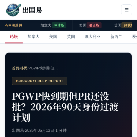
出国易
加拿大
美国
英国
申请脉搏
申请热
签证热
择校热
论坛
加拿大
美国
英国
澳大利亚
新西兰
爱
首页
/
移民
/
PGWP快到期但…
CHUGUOYI DEEP REPORT
PGWP快到期但PR还没
批？2026年90天身份过渡
计划
出国易
·
2026年05月13日
·
1 分钟