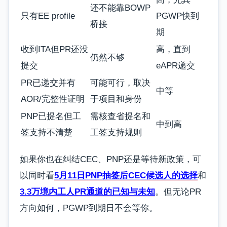
还不能靠BOWP
只有EE profile
PGWP快到
桥接
期
收到ITA但PR还没
高，直到
仍然不够
提交
eAPR递交
PR已递交并有
可能可行，取决
中等
AOR/完整性证明
于项目和身份
PNP已提名但工
需核查省提名和
中到高
签支持不清楚
工签支持规则
如果你也在纠结CEC、PNP还是等待新政策，可
以同时看
5月11日PNP抽签后CEC候选人的选择
和
3.3万境内工人PR通道的已知与未知
。但无论PR
方向如何，PGWP到期日不会等你。