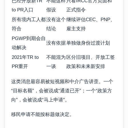
已经开放新TR
不能这样
只看IRCC官方页面和
to PR入口
假设
正式指令
所有境内工人都
没有这个
继续评估CEC、PNP、
符合
结论
雇主支持
PGWP到期会自
没有依据
单独做身份过渡计划
动解决
2021年TR to
不能混为
区分旧项目、开放工签
PR重开
一谈
政策和未来新安排
这类消息最容易被短视频和中介广告讲歪。一个
“目标名额”，会被说成“通道已开”；一个“政策方
向”，会被说成“马上申请”。
移民申请不能按标题做决定。