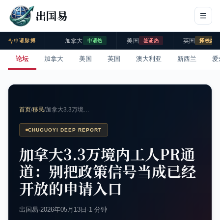
出国易
加拿大
美国
英国
申请脉搏
申请热
签证热
择校热
论坛
加拿大
美国
英国
澳大利亚
新西兰
爱
首页
/
移民
/
加拿大3.3万境…
CHUGUOYI DEEP REPORT
加拿大3.3万境内工人PR通
道：别把政策信号当成已经
开放的申请入口
出国易
·
2026年05月13日
·
1 分钟