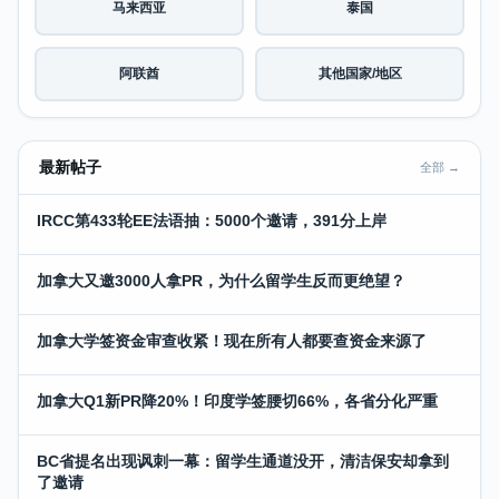
马来西亚
泰国
阿联酋
其他国家/地区
最新帖子
全部 →
IRCC第433轮EE法语抽：5000个邀请，391分上岸
加拿大又邀3000人拿PR，为什么留学生反而更绝望？
加拿大学签资金审查收紧！现在所有人都要查资金来源了
加拿大Q1新PR降20%！印度学签腰切66%，各省分化严重
BC省提名出现讽刺一幕：留学生通道没开，清洁保安却拿到
了邀请