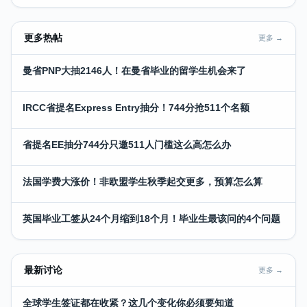
更多热帖
更多 →
曼省PNP大抽2146人！在曼省毕业的留学生机会来了
IRCC省提名Express Entry抽分！744分抢511个名额
省提名EE抽分744分只邀511人门槛这么高怎么办
法国学费大涨价！非欧盟学生秋季起交更多，预算怎么算
英国毕业工签从24个月缩到18个月！毕业生最该问的4个问题
最新讨论
更多 →
全球学生签证都在收紧？这几个变化你必须要知道