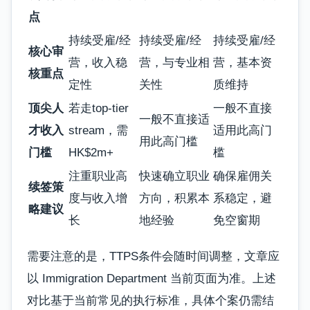
点
持续受雇/经
持续受雇/经
持续受雇/经
核心审
营，收入稳
营，与专业相
营，基本资
核重点
定性
关性
质维持
顶尖人
若走top-tier
一般不直接
一般不直接适
才收入
stream，需
适用此高门
用此高门槛
门槛
HK$2m+
槛
注重职业高
快速确立职业
确保雇佣关
续签策
度与收入增
方向，积累本
系稳定，避
略建议
长
地经验
免空窗期
需要注意的是，TTPS条件会随时间调整，文章应
以 Immigration Department 当前页面为准。上述
对比基于当前常见的执行标准，具体个案仍需结