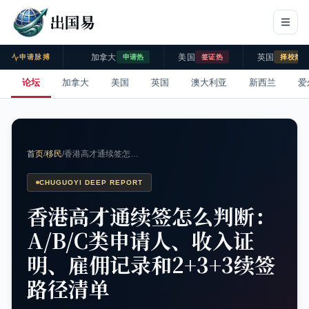
出国易
加拿大
美国
英国
申请脉搏
申请热
签证热
择校热
论坛
加拿大
美国
英国
澳大利亚
新西兰
爱
首页
/
移民
/
香港高才通续签怎…
CHUGUOYI DEEP REPORT
香港高才通续签怎么判断：
A/B/C类申请人、收入证
明、雇佣记录和2+3+3续签
路径清单