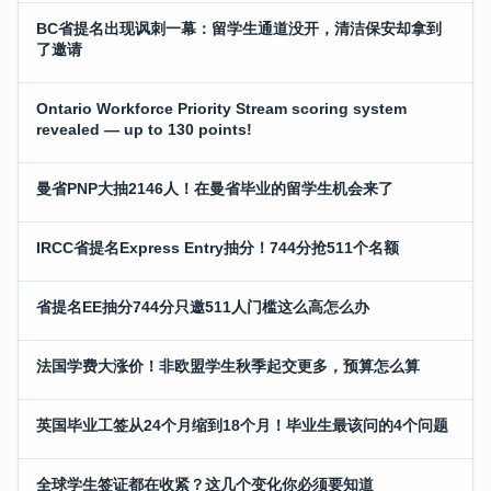
BC省提名出现讽刺一幕：留学生通道没开，清洁保安却拿到
了邀请
Ontario Workforce Priority Stream scoring system
revealed — up to 130 points!
曼省PNP大抽2146人！在曼省毕业的留学生机会来了
IRCC省提名Express Entry抽分！744分抢511个名额
省提名EE抽分744分只邀511人门槛这么高怎么办
法国学费大涨价！非欧盟学生秋季起交更多，预算怎么算
英国毕业工签从24个月缩到18个月！毕业生最该问的4个问题
全球学生签证都在收紧？这几个变化你必须要知道