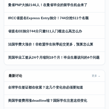
曼省PNP大抽2146人！在曼省毕业的留学生机会来了
IRCC省提名Express Entry抽分！744分抢511个名额
省提名EE抽分744分只邀511人门槛这么高怎么办
法国学费大涨价！非欧盟学生秋季起交更多，预算怎么算
英国毕业工签从24个月缩到18个月！毕业生最该问的4个问题
最新讨论
更多 →
全球学生签证都在收紧？这几个变化你必须要知道
美国学签费用涨deadline缩？国际学生注意这些变化