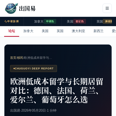
出国易
加拿大
美国
英国
申请脉搏
申请热
签证热
择校热
论坛
加拿大
美国
英国
澳大利亚
新西兰
爱
首页
/
移民
/
欧洲低成本留学与…
CHUGUOYI DEEP REPORT
欧洲低成本留学与长期居留
对比：德国、法国、荷兰、
爱尔兰、葡萄牙怎么选
出国易
·
2026年05月20日
·
1 分钟