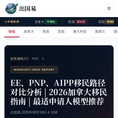
出国易
加拿大
美国
英国
申请脉搏
申请热
签证热
择校热
论坛
加拿大
美国
英国
澳大利亚
新西兰
爱
首页
/
移民
/
EE、PNP、A…
CHUGUOYI DEEP REPORT
EE、PNP、AIPP移民路径
对比分析 | 2026加拿大移民
指南 | 最适申请人模型推荐
出国易
·
2025年08月19日
·
4 分钟