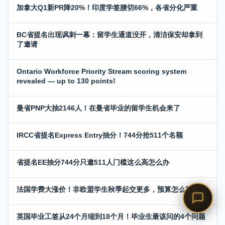
加拿大Q1新PR降20%！印度学签腰切66%，各省分化严重
BC省提名出现讽刺一幕：留学生通道没开，清洁保安却拿到
了邀请
Ontario Workforce Priority Stream scoring system
revealed — up to 130 points!
曼省PNP大抽2146人！在曼省毕业的留学生机会来了
IRCC省提名Express Entry抽分！744分抢511个名额
省提名EE抽分744分只邀511人门槛这么高怎么办
法国学费大涨价！非欧盟学生秋季起交更多，预算怎么算
英国毕业工签从24个月缩到18个月！毕业生最该问的4个问题