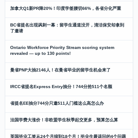
加拿大Q1新PR降20%！印度学签腰切66%，各省分化严重
BC省提名出现讽刺一幕：留学生通道没开，清洁保安却拿到
了邀请
Ontario Workforce Priority Stream scoring system
revealed — up to 130 points!
曼省PNP大抽2146人！在曼省毕业的留学生机会来了
IRCC省提名Express Entry抽分！744分抢511个名额
省提名EE抽分744分只邀511人门槛这么高怎么办
法国学费大涨价！非欧盟学生秋季起交更多，预算怎么算
英国毕业工签从24个月缩到18个月！毕业生最该问的4个问题