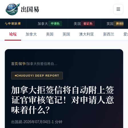
出国易
加拿大
美国
英国
申请脉搏
申请热
签证热
择校热
论坛
加拿大
美国
英国
澳大利亚
新西兰
爱
首页
/
留学
/
加拿大拒签信将自…
CHUGUOYI DEEP REPORT
加拿大拒签信将自动附上签
证官审核笔记！对申请人意
味着什么？
出国易
·
2026年07月04日
·
1 分钟