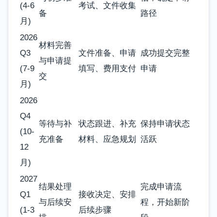
(4-6
考试、文件收集
备
路径
月)
2026
材料完善
Q3
文件准备、申请
成功提交完整
与申请提
(7-9
填写、费用支付
申请
交
月)
2026
Q4
等待与补
状态跟进、补充
保持申请状态
(10-
充准备
材料、应急规划
活跃
12
月)
2027
结果处理
完成申请流
Q1
接收决定、安排
与后续安
程，开始新阶
(1-3
后续步骤