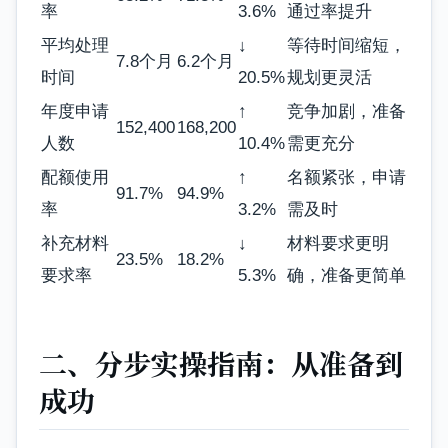
率
3.6%
通过率提升
平均处理
↓
等待时间缩短，
7.8个月
6.2个月
时间
20.5%
规划更灵活
年度申请
↑
竞争加剧，准备
152,400
168,200
人数
10.4%
需更充分
配额使用
↑
名额紧张，申请
91.7%
94.9%
率
3.2%
需及时
补充材料
↓
材料要求更明
23.5%
18.2%
要求率
5.3%
确，准备更简单
二、分步实操指南：从准备到
成功