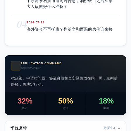
中东两条石油通道同时告急，油价破百之后加拿
大人该做好什么准备？
04
2026-07-22
海外资金不再托底？列治文和西温的房价谁来接
APPLICATION COMMAND
AI
留学移民决策台
把政策、申请时间线、签证身份和真实经验放在同一屏，先判断
路径，再决定行动。
32%
50%
18%
签证
讨论
申请
平台脉冲
数据中心 →