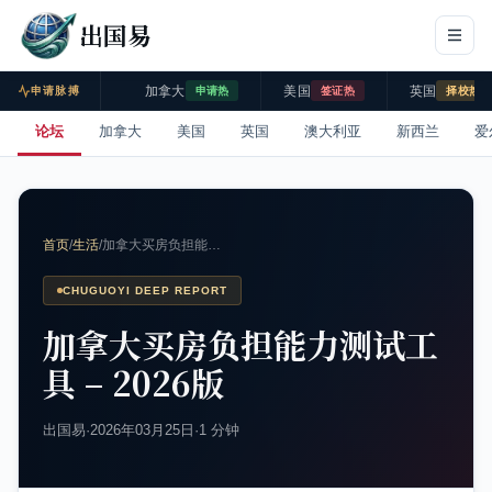
出国易
加拿大
美国
英国
申请脉搏
申请热
签证热
择校热
论坛
加拿大
美国
英国
澳大利亚
新西兰
爱
首页
/
生活
/
加拿大买房负担能…
CHUGUOYI DEEP REPORT
加拿大买房负担能力测试工
具 – 2026版
出国易
·
2026年03月25日
·
1 分钟