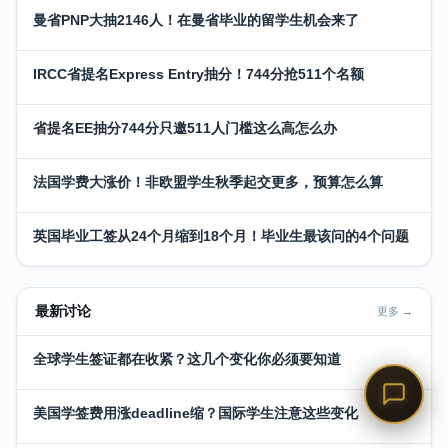
曼省PNP大抽2146人！在曼省毕业的留学生机会来了
IRCC省提名Express Entry抽分！744分抢511个名额
省提名EE抽分744分只邀511人门槛这么高怎么办
法国学费大涨价！非欧盟学生秋季起交更多，预算怎么算
英国毕业工签从24个月缩到18个月！毕业生最该问的4个问题
最新讨论
更多 →
全球学生签证都在收紧？这几个变化你必须要知道
美国学签费用涨deadline缩？国际学生注意这些变化